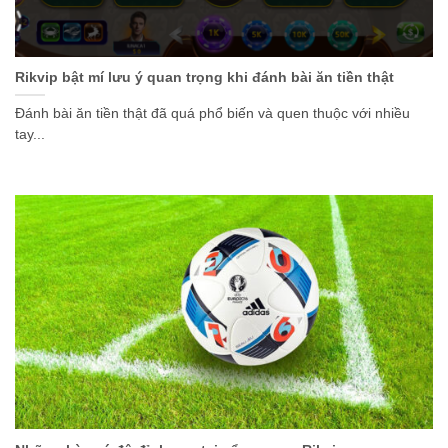
Rikvip bật mí lưu ý quan trọng khi đánh bài ăn tiền thật
Đánh bài ăn tiền thật đã quá phổ biến và quen thuộc với nhiều
tay...