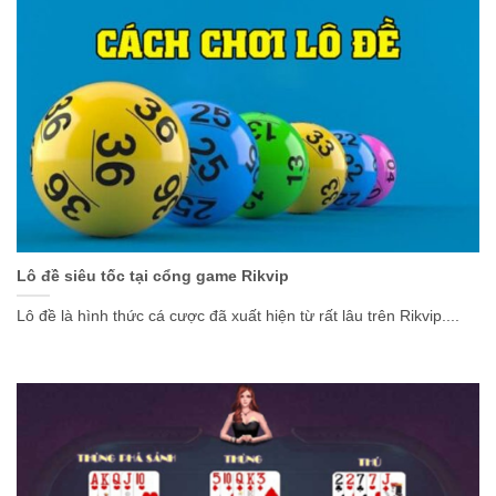
Lô đề siêu tốc tại cổng game Rikvip
Lô đề là hình thức cá cược đã xuất hiện từ rất lâu trên Rikvip....