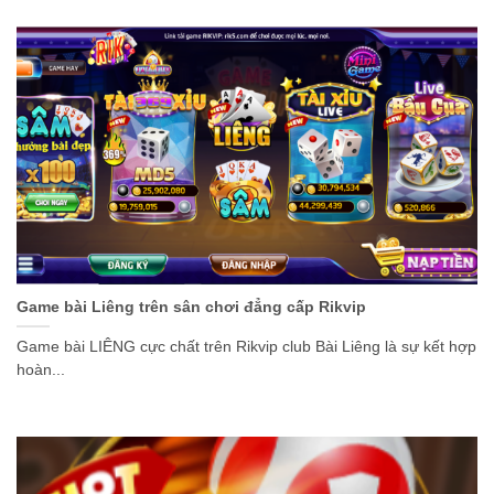
Game bài Liêng trên sân chơi đẳng cấp Rikvip
Game bài LIÊNG cực chất trên Rikvip club Bài Liêng là sự kết hợp
hoàn...