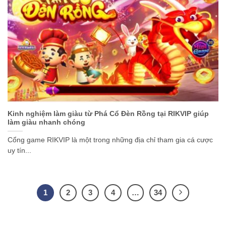
Kinh nghiệm làm giàu từ Phá Cổ Đèn Rồng tại RIKVIP giúp
làm giàu nhanh chóng
Cổng game RIKVIP là một trong những địa chỉ tham gia cá cược
uy tín...
1
2
3
4
…
34