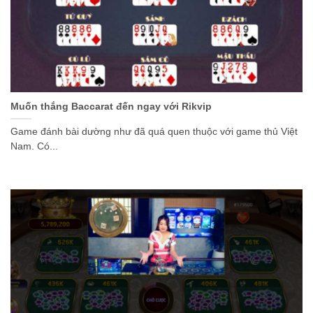
Muốn thắng Baccarat đến ngay với Rikvip
Game đánh bài dường như đã quá quen thuộc với game thủ Việt
Nam. Có...