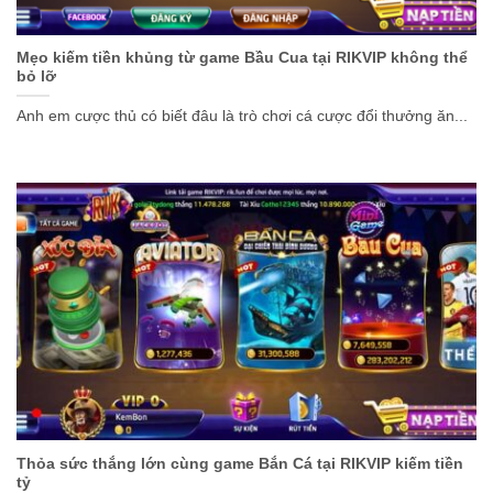
Mẹo kiếm tiền khủng từ game Bầu Cua tại RIKVIP không thể
bỏ lỡ
Anh em cược thủ có biết đâu là trò chơi cá cược đổi thưởng ăn...
Thỏa sức thắng lớn cùng game Bắn Cá tại RIKVIP kiếm tiền
tỷ