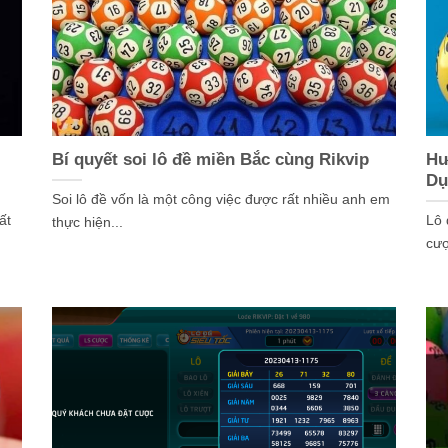
Bí quyết soi lô đề miền Bắc cùng Rikvip
Hư
Dụ
Soi lô đề vốn là một công việc được rất nhiều anh em
ất
Lô 
thực hiện...
cượ