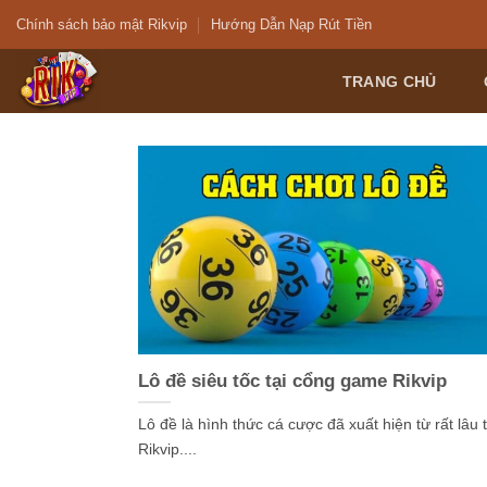
Bỏ
Chính sách bảo mật Rikvip
Hướng Dẫn Nạp Rút Tiền
qua
nội
TRANG CHỦ
dung
Lô đề siêu tốc tại cổng game Rikvip
Lô đề là hình thức cá cược đã xuất hiện từ rất lâu
Rikvip....