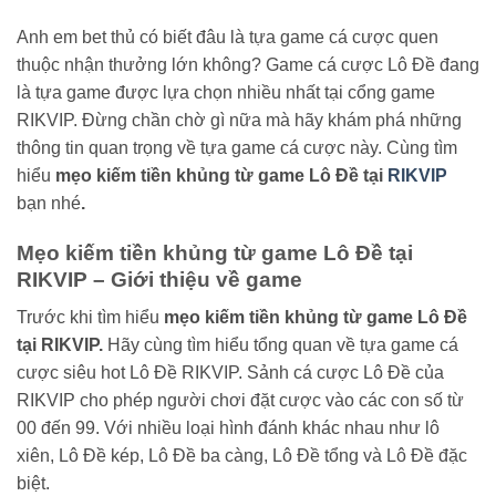
Anh em bet thủ có biết đâu là tựa game cá cược quen
thuộc nhận thưởng lớn không? Game cá cược Lô Đề đang
là tựa game được lựa chọn nhiều nhất tại cổng game
RIKVIP.
Đừng chần chờ gì nữa mà hãy khám phá những
thông tin quan trọng về tựa game cá cược này. Cùng tìm
hiểu
mẹo kiếm tiền khủng từ game Lô Đề tại
RIKVIP
bạn nhé
.
Mẹo kiếm tiền khủng từ game Lô Đề tại
RIKVIP – Giới thiệu về game
Trước khi tìm hiểu
mẹo kiếm tiền khủng từ game Lô Đề
tại RIKVIP.
Hãy cùng tìm hiểu tổng quan về tựa game cá
cược siêu hot Lô Đề RIKVIP. Sảnh cá cược Lô Đề của
RIKVIP cho phép người chơi đặt cược vào các con số từ
00 đến 99. Với nhiều loại hình đánh khác nhau như lô
xiên, Lô Đề kép, Lô Đề ba càng, Lô Đề tổng và Lô Đề đặc
biệt.