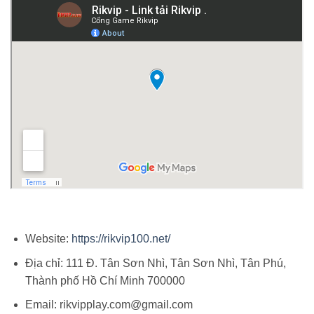
Website:
https://rikvip100.net/
Địa chỉ:
111 Đ. Tân Sơn Nhì, Tân Sơn Nhì, Tân Phú,
Thành phố Hồ Chí Minh 700000
Email:
rikvipplay.com@gmail.com