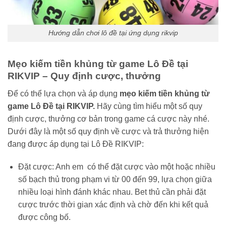
Hướng dẫn chơi lô đề tại ứng dụng rikvip
Mẹo kiếm tiền khủng từ game Lô Đề tại
RIKVIP – Quy định cược, thưởng
Để có thể lựa chọn và áp dụng
mẹo kiếm tiền khủng từ
game Lô Đề tại RIKVIP.
Hãy cùng tìm hiểu một số quy
định cược, thưởng cơ bản trong game cá cược này nhé.
Dưới đây là một số quy định về cược và trả thưởng hiện
đang được áp dụng tại Lô Đề RIKVIP:
Đặt cược: Anh em có thể đặt cược vào một hoặc nhiều
số bạch thủ trong phạm vi từ 00 đến 99, lựa chọn giữa
nhiều loại hình đánh khác nhau. Bet thủ cần phải đặt
cược trước thời gian xác định và chờ đến khi kết quả
được công bố.