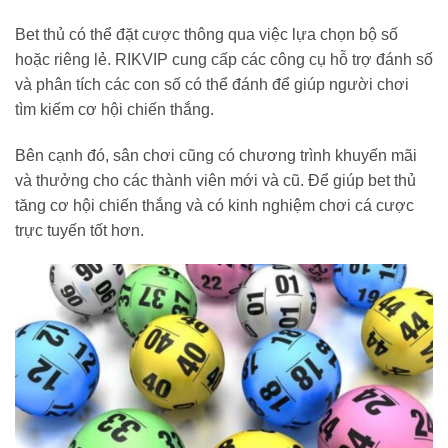
Bet thủ có thể đặt cược thông qua việc lựa chọn bộ số
hoặc riêng lẻ. RIKVIP cung cấp các công cụ hỗ trợ đánh số
và phân tích các con số có thể đánh để giúp người chơi
tìm kiếm cơ hội chiến thắng.
Bên cạnh đó, sân chơi cũng có chương trình khuyến mãi
và thưởng cho các thành viên mới và cũ. Để giúp bet thủ
tăng cơ hội chiến thắng và có kinh nghiệm chơi cá cược
trực tuyến tốt hơn.