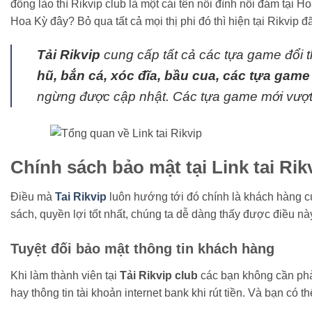
đồng lào thì Rikvip club là một cái tên nổi đình nổi đám tại
Hoa Kỳ đây? Bỏ qua tất cả mọi thị phi đó thì hiện tại Rikvip
Tải Rikvip
cung cấp tất cả các tựa game đổi th
hũ, bắn cá, xóc đĩa, bầu cua, các tựa gam
ngừng được cập nhật. Các tựa game mới vượt 
Chính sách bảo mật tại Link tai Rik
Điều mà
Tai Rikvip
luôn hướng tới đó chính là khách hàng củ
sách, quyền lợi tốt nhất, chúng ta dễ dàng thấy được điều nà
Tuyệt đối bảo mật thông tin khách hàng
Khi làm thành viên tại
Tải Rikvip club
các bạn không cần phả
hay thông tin tài khoản internet bank khi rút tiền. Và bạn có 