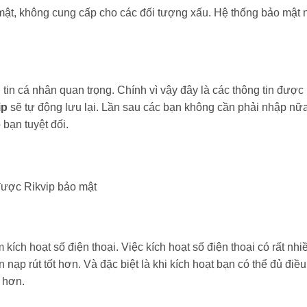
 mật, không cung cấp cho các đối tượng xấu. Hệ thống bảo mật
 tin cá nhân quan trọng. Chính vì vậy đây là các thông tin được 
ip
sẽ tự động lưu lại. Lần sau các bạn không cần phải nhập nữ
 bạn tuyệt đối.
kích hoạt số điện thoại. Việc kích hoạt số điện thoại có rất nh
 nạp rút tốt hơn. Và đặc biệt là khi kích hoạt bạn có thể đủ điề
t hơn.