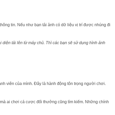
ông tin. Nếu như bạn tải ảnh có dữ liệu vị trí được nhúng đi
i diện tải lên từ máy chủ. Thì các bạn sẽ sử dụng hình ảnh
ành viên của mình. Đây là hành động tôn trọng người chơi.
u mà ai chơi cá cược đổi thưởng cũng tìm kiếm. Những chính