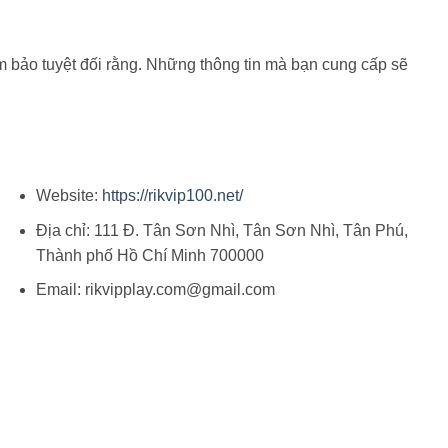
 bảo tuyệt đối rằng. Những thông tin mà bạn cung cấp sẽ
Website:
https://rikvip100.net/
Địa chỉ:
111 Đ. Tân Sơn Nhì, Tân Sơn Nhì, Tân Phú,
Thành phố Hồ Chí Minh 700000
Email:
rikvipplay.com@gmail.com