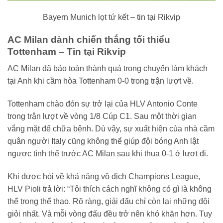
Bayern Munich lọt tứ kết – tin tại Rikvip
AC Milan dành chiến thắng tối thiểu
Tottenham – Tin tại Rikvip
AC Milan đã bảo toàn thành quả trong chuyến làm khách
tại Anh khi cầm hòa Tottenham 0-0 trong trận lượt về.
Tottenham chào đón sự trở lại của HLV Antonio Conte
trong trận lượt về vòng 1/8 Cúp C1. Sau một thời gian
vắng mặt để chữa bệnh. Dù vậy, sự xuất hiện của nhà cầm
quân người Italy cũng không thể giúp đội bóng Anh lật
ngược tình thế trước AC Milan sau khi thua 0-1 ở lượt đi.
Khi được hỏi về khả năng vô địch Champions League,
HLV Pioli trả lời: “Tôi thích cách nghĩ không có gì là không
thể trong thể thao. Rõ ràng, giải đấu chỉ còn lại những đội
giỏi nhất. Và mỗi vòng đấu đều trở nên khó khăn hơn. Tuy