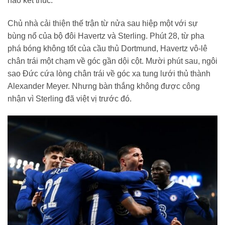
nào kết thúc.
Chủ nhà cải thiện thế trận từ nửa sau hiệp một với sự
bùng nổ của bộ đôi Havertz và Sterling. Phút 28, từ pha
phá bóng không tốt của cầu thủ Dortmund, Havertz vô-lê
chân trái một chạm về góc gần dội cột. Mười phút sau, ngôi
sao Đức cứa lòng chân trái về góc xa tung lưới thủ thành
Alexander Meyer. Nhưng bàn thắng không được công
nhận vì Sterling đã việt vị trước đó.