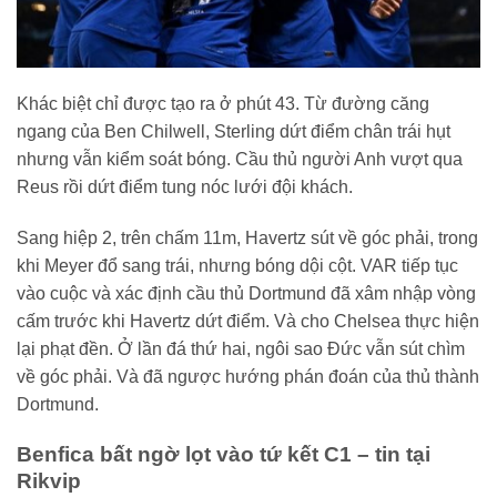
Khác biệt chỉ được tạo ra ở phút 43. Từ đường căng
ngang của Ben Chilwell, Sterling dứt điểm chân trái hụt
nhưng vẫn kiểm soát bóng. Cầu thủ người Anh vượt qua
Reus rồi dứt điểm tung nóc lưới đội khách.
Sang hiệp 2, trên chấm 11m, Havertz sút về góc phải, trong
khi Meyer đổ sang trái, nhưng bóng dội cột. VAR tiếp tục
vào cuộc và xác định cầu thủ Dortmund đã xâm nhập vòng
cấm trước khi Havertz dứt điểm. Và cho Chelsea thực hiện
lại phạt đền. Ở lần đá thứ hai, ngôi sao Đức vẫn sút chìm
về góc phải. Và đã ngược hướng phán đoán của thủ thành
Dortmund.
Benfica bất ngờ lọt vào tứ kết C1 – tin tại
Rikvip