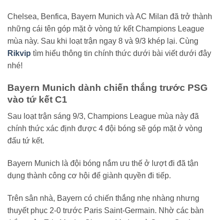
Chelsea, Benfica, Bayern Munich và AC Milan đã trở thành
những cái tên góp mặt ở vòng tứ kết Champions League
mùa này. Sau khi loạt trận ngay 8 và 9/3 khép lại. Cùng
Rikvip
tìm hiểu thông tin chính thức dưới bài viết dưới đây
nhé!
Bayern Munich dành chiến thắng trước PSG
vào tứ kết C1
Sau loạt trận sáng 9/3, Champions League mùa này đã
chính thức xác định được 4 đội bóng sẽ góp mặt ở vòng
đấu tứ kết.
Bayern Munich là đội bóng nắm ưu thế ở lượt đi đã tận
dụng thành công cơ hội để giành quyền đi tiếp.
Trên sân nhà, Bayern có chiến thắng nhẹ nhàng nhưng
thuyết phục 2-0 trước Paris Saint-Germain. Nhờ các bàn