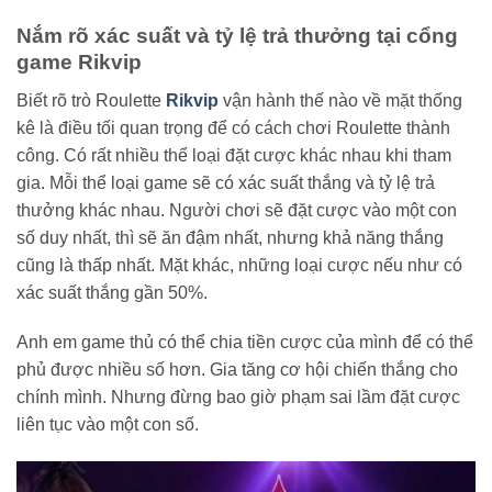
Nắm rõ xác suất và tỷ lệ trả thưởng tại cổng
game Rikvip
Biết rõ trò Roulette
Rikvip
vận hành thế nào về mặt thống
kê là điều tối quan trọng để có cách chơi Roulette thành
công. Có rất nhiều thể loại đặt cược khác nhau khi tham
gia. Mỗi thể loại game sẽ có xác suất thắng và tỷ lệ trả
thưởng khác nhau. Người chơi sẽ đặt cược vào một con
số duy nhất, thì sẽ ăn đậm nhất, nhưng khả năng thắng
cũng là thấp nhất. Mặt khác, những loại cược nếu như có
xác suất thắng gần 50%.
Anh em game thủ có thể chia tiền cược của mình để có thể
phủ được nhiều số hơn. Gia tăng cơ hội chiến thắng cho
chính mình. Nhưng đừng bao giờ phạm sai lầm đặt cược
liên tục vào một con số.