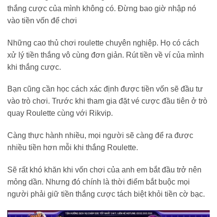
thắng cược của mình không có. Đừng bao giờ nhập nó
vào tiền vốn để chơi
Những cao thủ chơi roulette chuyên nghiệp. Họ có cách
xử lý tiền thắng vô cùng đơn giản. Rút tiền về ví của mình
khi thắng cược.
Bạn cũng cần học cách xác định được tiền vốn sẽ đầu tư
vào trò chơi. Trước khi tham gia đặt vé cược đầu tiên ở trò
quay Roulette cùng với Rikvip.
Càng thực hành nhiều, mọi người sẽ càng để ra được
nhiều tiền hơn mỗi khi thắng Roulette.
Sẽ rất khó khăn khi vốn chơi của anh em bắt đầu trở nên
mỏng dần. Nhưng đó chính là thời điểm bắt buộc mọi
người phải giữ tiền thắng cược tách biệt khỏi tiền cờ bạc.