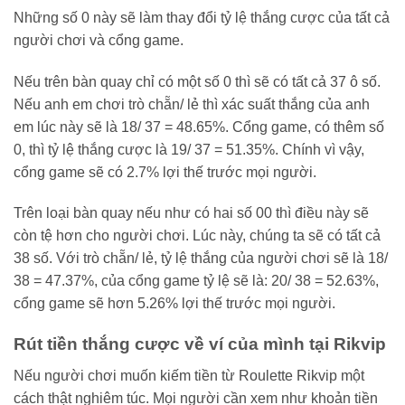
Những số 0 này sẽ làm thay đổi tỷ lệ thắng cược của tất cả
người chơi và cổng game.
Nếu trên bàn quay chỉ có một số 0 thì sẽ có tất cả 37 ô số.
Nếu anh em chơi trò chẵn/ lẻ thì xác suất thắng của anh
em lúc này sẽ là 18/ 37 = 48.65%. Cổng game, có thêm số
0, thì tỷ lệ thắng cược là 19/ 37 = 51.35%. Chính vì vậy,
cổng game sẽ có 2.7% lợi thế trước mọi người.
Trên loại bàn quay nếu như có hai số 00 thì điều này sẽ
còn tệ hơn cho người chơi. Lúc này, chúng ta sẽ có tất cả
38 số. Với trò chẵn/ lẻ, tỷ lệ thắng của người chơi sẽ là 18/
38 = 47.37%, của cổng game tỷ lệ sẽ là: 20/ 38 = 52.63%,
cổng game sẽ hơn 5.26% lợi thế trước mọi người.
Rút tiền thắng cược về ví của mình tại Rikvip
Nếu người chơi muốn kiếm tiền từ Roulette Rikvip một
cách thật nghiêm túc. Mọi người cần xem như khoản tiền