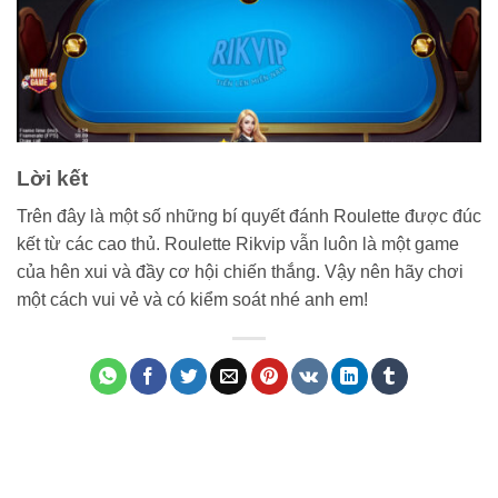
Lời kết
Trên đây là một số những bí quyết đánh Roulette được đúc
kết từ các cao thủ. Roulette Rikvip vẫn luôn là một game
của hên xui và đầy cơ hội chiến thắng. Vậy nên hãy chơi
một cách vui vẻ và có kiểm soát nhé anh em!