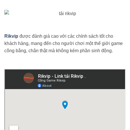
Rikvip
được đánh giá cao với các chính sách tốt cho
khách hàng, mang đến cho người chơi một thế giới game
công bằng, chân thật mà không kém phần sinh động.