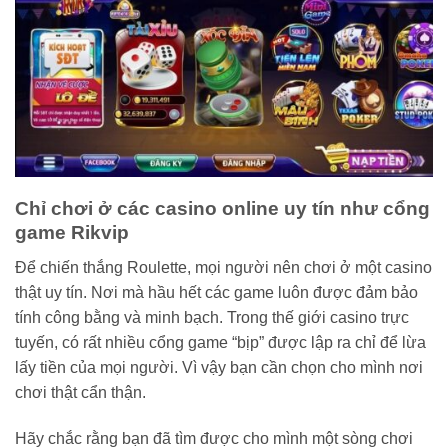
Chỉ chơi ở các casino online uy tín như cổng
game Rikvip
Để chiến thắng Roulette, mọi người nên chơi ở một casino
thật uy tín. Nơi mà hầu hết các game luôn được đảm bảo
tính công bằng và minh bạch. Trong thế giới casino trực
tuyến, có rất nhiều cổng game “bịp” được lập ra chỉ để lừa
lấy tiền của mọi người. Vì vậy bạn cần chọn cho mình nơi
chơi thật cẩn thận.
Hãy chắc rằng bạn đã tìm được cho mình một sòng chơi