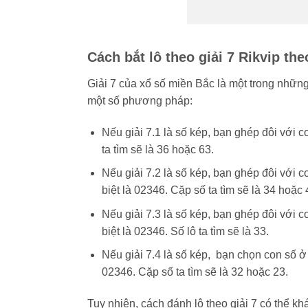
Cách bắt lô theo giải 7 Rikvip the
Giải 7 của xổ số miền Bắc là một trong những 
một số phương pháp:
Nếu giải 7.1 là số kép, bạn ghép đôi với co
ta tìm sẽ là 36 hoặc 63.
Nếu giải 7.2 là số kép, bạn ghép đôi với con
biệt là 02346. Cặp số ta tìm sẽ là 34 hoặc 
Nếu giải 7.3 là số kép, bạn ghép đôi với con
biệt là 02346. Số lô ta tìm sẽ là 33.
Nếu giải 7.4 là số kép, bạn chọn con số ở vị
02346. Cặp số ta tìm sẽ là 32 hoặc 23.
Tuy nhiên, cách đánh lô theo giải 7 có thể 