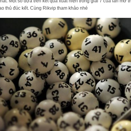
ất. Một số dựa trên kết quả xuất hiện trong giải 7 của lần mở
cao thủ đúc kết. Cùng Rikvip tham khảo nhé