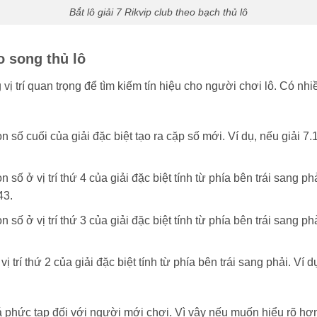
Bắt lô giải 7 Rikvip club theo bạch thủ lô
o song thủ lô
vị trí quan trọng để tìm kiếm tín hiệu cho người chơi lô. Có nhi
n số cuối của giải đặc biệt tạo ra cặp số mới. Ví dụ, nếu giải 7.
 số ở vị trí thứ 4 của giải đặc biệt tính từ phía bên trái sang phả
43.
 số ở vị trí thứ 3 của giải đặc biệt tính từ phía bên trái sang phả
 trí thứ 2 của giải đặc biệt tính từ phía bên trái sang phải. Ví dụ
khá phức tạp đối với người mới chơi. Vì vậy nếu muốn hiểu rõ