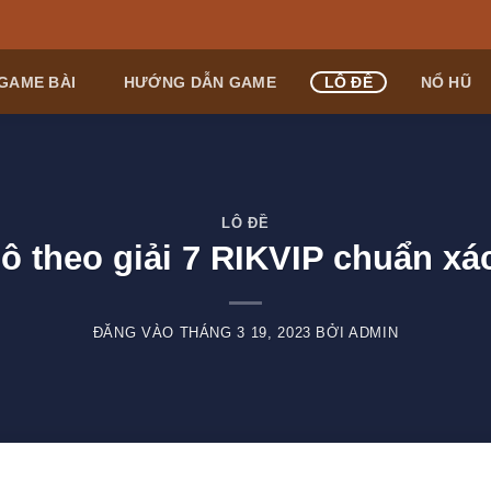
GAME BÀI
HƯỚNG DẪN GAME
LÔ ĐỀ
NỔ HŨ
LÔ ĐỀ
lô theo giải 7 RIKVIP chuẩn x
ĐĂNG VÀO
THÁNG 3 19, 2023
BỞI
ADMIN