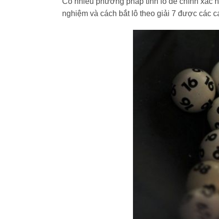
Có nhiều phương pháp tính lô đề chính xác nh
nghiệm và cách bắt lô theo giải 7 được các 