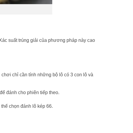
Xác suất trúng giải của phương pháp này cao
i chơi chỉ cần tính những bộ lô có 3 con lô và
 để đánh cho phiên tiếp theo.
ó thể chọn đánh lô kép 66.