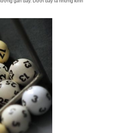
 thưởng gần đây. Dưới đây là những kinh