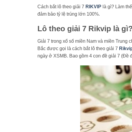
Cách bắt lô theo giải 7
RIKVIP
là gì? Làm thế
đảm bảo tỷ lệ trúng lớn 100%.
Lô theo giải 7 Rikvip là gì
Giải 7 trong xổ số miền Nam và miền Trung ch
Bắc được gọi là cách bắt lô theo giải 7
Rikvi
ngày ở XSMB. Bao gồm 4 con đề giải 7 (Đề đầu