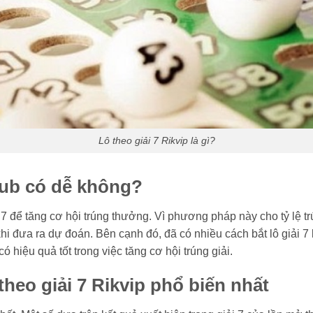
Lô theo giải 7 Rikvip là gì?
club có dễ không?
để tăng cơ hội trúng thưởng. Vì phương pháp này cho tỷ lệ trún
hi đưa ra dự đoán. Bên cạnh đó, đã có nhiều cách bắt lô giải 7
iệu quả tốt trong việc tăng cơ hội trúng giải.
theo giải 7 Rikvip phổ biến nhất