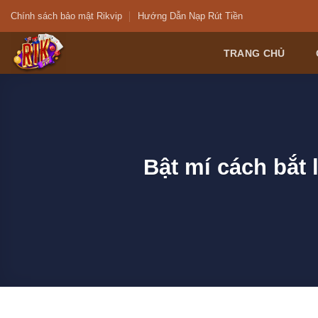
Bỏ
Chính sách bảo mật Rikvip
Hướng Dẫn Nạp Rút Tiền
qua
nội
TRANG CHỦ
dung
Bật mí cách bắt 