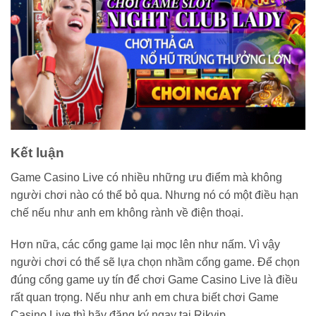
Kết luận
Game Casino Live có nhiều những ưu điểm mà không
người chơi nào có thể bỏ qua. Nhưng nó có một điều hạn
chế nếu như anh em không rành về điện thoại.
Hơn nữa, các cổng game lại mọc lên như nấm. Vì vậy
người chơi có thể sẽ lựa chọn nhầm cổng game. Để chọn
đúng cổng game uy tín để chơi Game Casino Live là điều
rất quan trọng. Nếu như anh em chưa biết chơi Game
Casino Live thì hãy đăng ký ngay tại Rikvip.