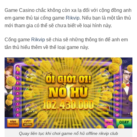
Game Casino chắc không còn xa lạ đối với cộng đồng anh
em game thủ tại cổng game
Rikvip
. Nếu bạn là một tân thủ
mới tham gia có thể sẽ chưa biết về loại hình này.
Cổng game
Rikvip
sẽ chia sẽ những thông tin để anh em
tân thủ hiểu thêm về thể loại game này.
Quay liên tục khi chơi game nổ hũ offline rikvip club