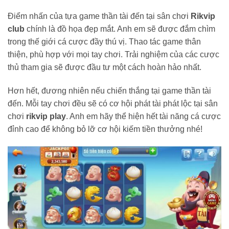
Điểm nhấn của tựa game thần tài đến tại sân chơi
R
ikvip
club
chính là đồ họa đẹp mắt. Anh em sẽ được đắm chìm
trong thế giới cá cược đầy thú vị. Thao tác game thân
thiện, phù hợp với mọi tay chơi. Trải nghiệm của các cược
thủ tham gia sẽ được đầu tư một cách hoàn hảo nhất.
Hơn hết, đương nhiên nếu chiến thắng tại game thần tài
đến. Mỗi tay chơi đều sẽ có cơ hội phát tài phát lộc tại sân
chơi
rikvip play
. Anh em hãy thể hiện hết tài năng cá cược
đỉnh cao để không bỏ lỡ cơ hội kiếm tiền thưởng nhé!