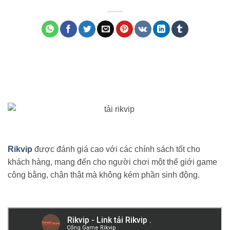
Rikvip
được đánh giá cao với các chính sách tốt cho
khách hàng, mang đến cho người chơi một thế giới game
công bằng, chân thật mà không kém phần sinh động.