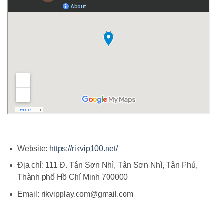
Website:
https://rikvip100.net/
Địa chỉ:
111 Đ. Tân Sơn Nhì, Tân Sơn Nhì, Tân Phú,
Thành phố Hồ Chí Minh 700000
Email:
rikvipplay.com@gmail.com