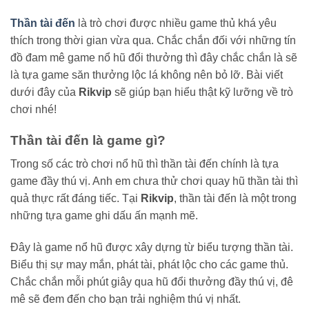
Thần tài đến
là trò chơi được nhiều game thủ khá yêu
thích trong thời gian vừa qua. Chắc chắn đối với những tín
đồ đam mê game nổ hũ đổi thưởng thì đây chắc chắn là sẽ
là tựa game săn thưởng lộc lá không nên bỏ lỡ. Bài viết
dưới đây của
R
ikvip
sẽ giúp bạn hiểu thật kỹ lưỡng về trò
chơi nhé!
Thần tài đến là game gì?
Trong số các trò chơi nổ hũ thì thần tài đến chính là tựa
game đầy thú vị. Anh em chưa thử chơi quay hũ thần tài thì
quả thực rất đáng tiếc. Tại
R
ikvip
, thần tài đến là một trong
những tựa game ghi dấu ấn mạnh mẽ.
Đây là game nổ hũ được xây dựng từ biểu tượng thần tài.
Biểu thị sự may mắn, phát tài, phát lộc cho các game thủ.
Chắc chắn mỗi phút giây qua hũ đổi thưởng đầy thú vị, đê
mê sẽ đem đến cho bạn trải nghiệm thú vị nhất.