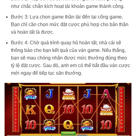
như chắc chắn kích hoạt tài khoản game thành công.
Bước 3: Lựa chọn game thần tài đến tại cổng game.
Bạn chỉ cần chọn mức đặt cược phù hợp cho bản thân
và hoàn tất là được.
Bước 4: Chờ quá trình quay hũ hoàn tất, nhà cái sẽ
thông báo cho bạn kết quả của ván game. Nếu thắng,
bạn sẽ mau chóng nhận được mức thưởng đúng theo
tỷ lệ đặt cược. Sau đó, anh em có thể bắt đầu ván cược
mới ngay để tiếp tục săn thưởng.