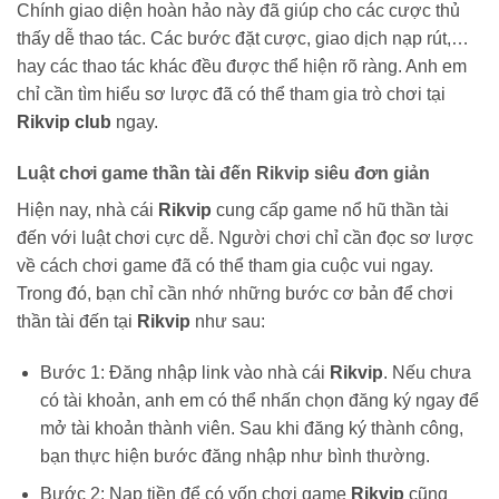
Chính giao diện hoàn hảo này đã giúp cho các cược thủ
thấy dễ thao tác. Các bước đặt cược, giao dịch nạp rút,…
hay các thao tác khác đều được thể hiện rõ ràng. Anh em
chỉ cần tìm hiểu sơ lược đã có thể tham gia trò chơi tại
R
ikvip club
ngay.
Luật chơi game thần tài đến
R
ikvip siêu đơn giản
Hiện nay, nhà cái
R
ikvip
cung cấp game nổ hũ thần tài
đến với luật chơi cực dễ. Người chơi chỉ cần đọc sơ lược
về cách chơi game đã có thể tham gia cuộc vui ngay.
Trong đó, bạn chỉ cần nhớ những bước cơ bản để chơi
thần tài đến tại
R
ikvip
như sau:
Bước 1: Đăng nhập link vào nhà cái
R
ikvip
. Nếu chưa
có tài khoản, anh em có thể nhấn chọn đăng ký ngay để
mở tài khoản thành viên. Sau khi đăng ký thành công,
bạn thực hiện bước đăng nhập như bình thường.
Bước 2: Nạp tiền để có vốn chơi game
R
ikvip
cũng