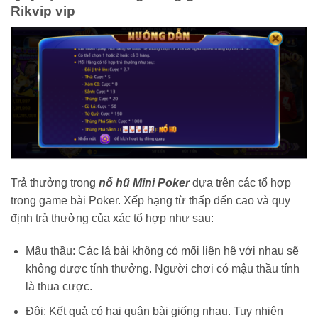
Rikvip vip
Trả thưởng trong
nổ hũ Mini Poker
dựa trên các tổ hợp
trong game bài Poker. Xếp hạng từ thấp đến cao và quy
định trả thưởng của xác tổ hợp như sau:
Mậu thầu: Các lá bài không có mối liên hệ với nhau sẽ
không được tính thưởng. Người chơi có mậu thầu tính
là thua cược.
Đôi: Kết quả có hai quân bài giống nhau. Tuy nhiên