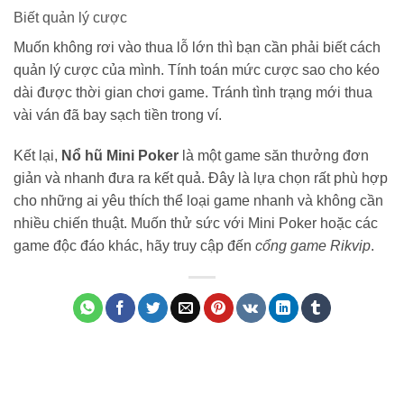
Biết quản lý cược
Muốn không rơi vào thua lỗ lớn thì bạn cần phải biết cách
quản lý cược của mình. Tính toán mức cược sao cho kéo
dài được thời gian chơi game. Tránh tình trạng mới thua
vài ván đã bay sạch tiền trong ví.
Kết lại,
Nổ hũ Mini Poker
là một game săn thưởng đơn
giản và nhanh đưa ra kết quả. Đây là lựa chọn rất phù hợp
cho những ai yêu thích thể loại game nhanh và không cần
nhiều chiến thuật. Muốn thử sức với Mini Poker hoặc các
game độc đáo khác, hãy truy cập đến
cổng game Rikvip
.