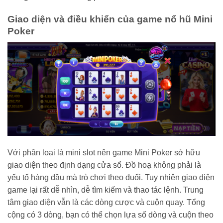
Giao diện và điều khiển của game nổ hũ Mini
Poker
Với phân loại là mini slot nên game Mini Poker sở hữu
giao diện theo định dạng cửa sổ. Đồ hoạ không phải là
yếu tố hàng đầu mà trò chơi theo đuổi. Tuy nhiên giao diện
game lại rất dễ nhìn, dễ tìm kiếm và thao tác lệnh. Trung
tâm giao diện vẫn là các dòng cược và cuộn quay. Tổng
cộng có 3 dòng, bạn có thể chọn lựa số dòng và cuộn theo