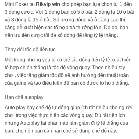
Mini Poker tại
Rikvip win
cho phép bạn lựa chọn từ 1 đến
3 dòng cược. Với 1 dòng bạn có 5 ô bài, 2 dòng là 10 ô bài
và 3 dòng là 15 ô bài. Số lượng dòng và ô càng cao thì
càng dễ xuất hiện các tổ hợp trả thưởng lớn. Do đó, bạn
nên ưu tiên cược tối đa số dòng để tăng tỷ lệ thắng.
Thay đổi tốc độ liên tục
Một trong những yếu tố có thể tác động đến tỷ lệ xuất hiện
tổ hợp chiến thắng là tốc độ vòng quay. Theo nhiều tay
chơi, việc tăng giảm tốc độ sẽ ảnh hưởng đến thuật toán
của game và tạo điều kiện để bạn có được tổ hợp thắng.
Hạn chế autoplay
Auto play hay chế độ tự động giúp ích rất nhiều cho người
chơi trong việc thực hiện các vòng quay. Dù rất tiện ích
nhưng Autoplay lại phần nào làm giảm đi tỷ lệ thắng của
bạn, cho nên bạn cần hạn chế sử dụng chế độ này.