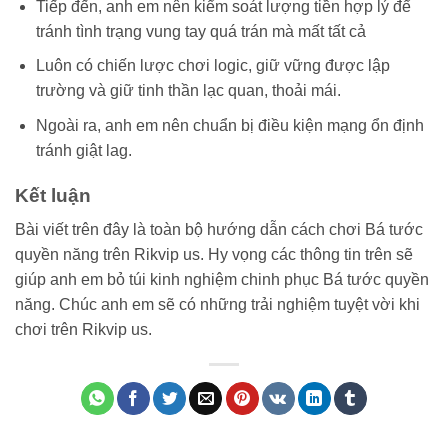
Tiếp đến, anh em nên kiểm soát lượng tiền hợp lý để
tránh tình trạng vung tay quá trán mà mất tất cả
Luôn có chiến lược chơi logic, giữ vững được lập
trường và giữ tinh thần lạc quan, thoải mái.
Ngoài ra, anh em nên chuẩn bị điều kiện mạng ổn định
tránh giật lag.
Kết luận
Bài viết trên đây là toàn bộ hướng dẫn cách chơi Bá tước
quyền năng trên Rikvip us. Hy vọng các thông tin trên sẽ
giúp anh em bỏ túi kinh nghiệm chinh phục Bá tước quyền
năng. Chúc anh em sẽ có những trải nghiệm tuyệt vời khi
chơi trên Rikvip us.