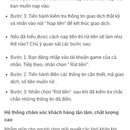
bạn muốn nạp vào.
Bước 3: Tiến hành kiểm tra thông tin giao dịch thật kỹ
và nhấn vào nút “ Nạp tiền” để kết thúc giao dịch.
Nếu đã hiểu được cách nạp tiền thì rút tiền sẽ làm như
thế nào? Chú ý quan sát các bước sau:
Bước 1: Bạn đăng nhập vào tài khoản game của cá
nhân. Tiếp theo, nhấn chọn “ Rút tiền”.
Bước 2: Tiến hành điền các thông tin cần thiết, mã giao
dịch, số tiền muốn rút .
Bước 3: Nhấn chọn “Rút tiền” sau khi đã kiểm tra chắc
chắn những thông tin đã điền.
Hệ thống chăm sóc khách hàng tận tâm, chất lượng
cao
Nhằm giúp cho người chơi giải quyết các khó khăn khi