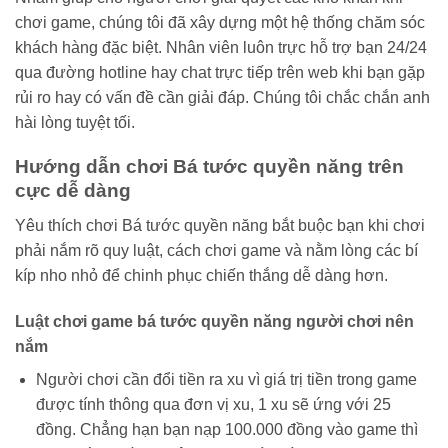
chơi game, chúng tôi đã xây dựng một hệ thống chăm sóc
khách hàng đặc biệt. Nhân viên luôn trực hỗ trợ bạn 24/24
qua đường hotline hay chat trực tiếp trên web khi bạn gặp
rủi ro hay có vấn đề cần giải đáp. Chúng tôi chắc chắn anh
hài lòng tuyệt tối.
Hướng dẫn chơi Bá tước quyền năng trên
cực dễ dàng
Yêu thích chơi Bá tước quyền năng bắt buộc bạn khi chơi
phải nắm rõ quy luật, cách chơi game và nằm lòng các bí
kíp nho nhỏ để chinh phục chiến thắng dễ dàng hơn.
Luật chơi game bá tước quyền năng người chơi nên
nắm
Người chơi cần đổi tiền ra xu vì giá trị tiền trong game
được tính thông qua đơn vị xu, 1 xu sẽ ứng với 25
đồng. Chẳng hạn bạn nạp 100.000 đồng vào game thì