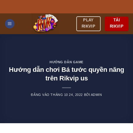
Bỏ
qua
nội
TẢI
PLAY
dung
RIKVIP
RIKVIP
HƯỚNG DẪN GAME
Hướng dẫn chơi Bá tước quyền năng
trên Rikvip us
ĐĂNG VÀO
THÁNG 10 24, 2022
BỞI
ADMIN