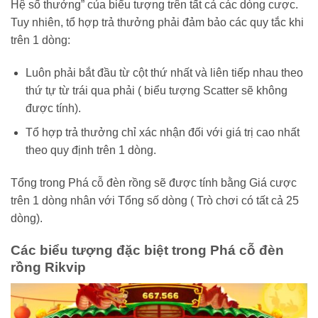
Hệ số thưởng” của biểu tượng trên tất cả các dòng cược.
Tuy nhiên, tổ hợp trả thưởng phải đảm bảo các quy tắc khi
trên 1 dòng:
Luôn phải bắt đầu từ cột thứ nhất và liên tiếp nhau theo
thứ tự từ trái qua phải ( biểu tượng Scatter sẽ không
được tính).
Tổ hợp trả thưởng chỉ xác nhận đối với giá trị cao nhất
theo quy định trên 1 dòng.
Tổng trong Phá cỗ đèn rồng sẽ được tính bằng Giá cược
trên 1 dòng nhân với Tổng số dòng ( Trò chơi có tất cả 25
dòng).
Các biểu tượng đặc biệt trong Phá cỗ đèn
rồng Rikvip