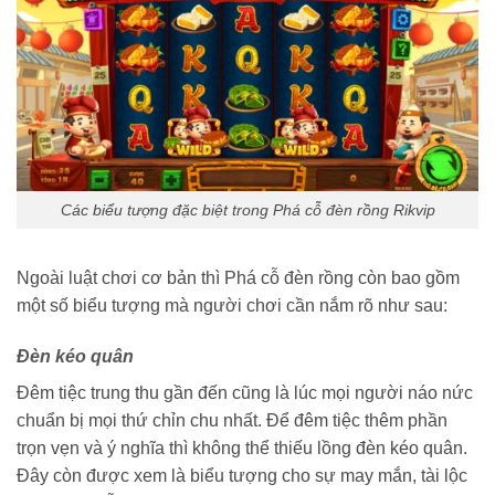
Các biểu tượng đặc biệt trong Phá cỗ đèn rồng Rikvip
Ngoài luật chơi cơ bản thì Phá cỗ đèn rồng còn bao gồm
một số biểu tượng mà người chơi cần nắm rõ như sau:
Đèn kéo quân
Đêm tiệc trung thu gần đến cũng là lúc mọi người náo nức
chuẩn bị mọi thứ chỉn chu nhất. Để đêm tiệc thêm phần
trọn vẹn và ý nghĩa thì không thể thiếu lồng đèn kéo quân.
Đây còn được xem là biểu tượng cho sự may mắn, tài lộc