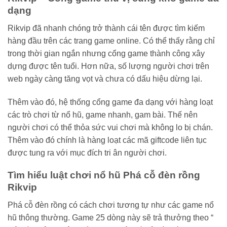
dạng
Rikvip đã nhanh chóng trở thành cái tên được tìm kiếm
hàng đầu trên các trang game online. Có thể thấy rằng chỉ
trong thời gian ngắn nhưng cổng game thành công xây
dựng được tên tuổi. Hơn nữa, số lượng người chơi trên
web ngày càng tăng vọt và chưa có dấu hiệu dừng lại.
Thêm vào đó, hệ thống cổng game đa dạng với hàng loạt
các trò chơi từ nổ hũ, game nhanh, gam bài. Thế nên
người chơi có thể thỏa sức vui chơi mà không lo bị chán.
Thêm vào đó chính là hàng loạt các mã giftcode liên tục
được tung ra với mục đích tri ân người chơi.
Tìm hiểu luật chơi nổ hũ Phá cỗ đèn rồng
Rikvip
Phá cỗ đèn rồng có cách chơi tương tự như các game nổ
hũ thông thường. Game 25 dòng này sẽ trả thưởng theo “