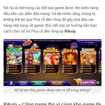
Nổ hũ là một trong các thể loại game được tìm kiếm hàng
đầu trên các diễn đàn mạng. Và tất nhiên rằng chúng ta
không thể bỏ qua Phá cỗ đèn rồng đã gây phá đảo các
bảng xếp hạng về game. Bài viết này sẽ hướng dẫn bạn
cách chơi nổ hũ Phá cỗ đèn rồng tại
Rikvip
.
Nổ hũ tại cổng game rikvip club có dễ trúng không?
Rikvip – Cổng game thú vị cùng kho game đa