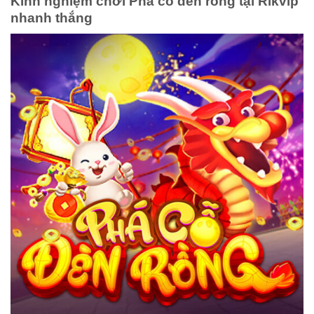
Kinh nghiệm chơi Phá cỗ đèn rồng tại Rikvip
nhanh thắng