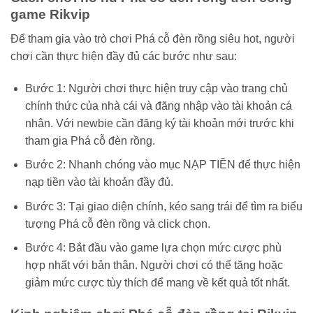
game Rikvip
Để tham gia vào trò chơi Phá cỗ đèn rồng siêu hot, người
chơi cần thực hiện đầy đủ các bước như sau:
Bước 1: Người chơi thực hiện truy cập vào trang chủ
chính thức của nhà cái và đăng nhập vào tài khoản cá
nhân. Với newbie cần đăng ký tài khoản mới trước khi
tham gia Phá cỗ đèn rồng.
Bước 2: Nhanh chóng vào mục NẠP TIỀN để thực hiện
nạp tiền vào tài khoản đầy đủ.
Bước 3: Tại giao diện chính, kéo sang trái để tìm ra biểu
tượng Phá cỗ đèn rồng và click chọn.
Bước 4: Bắt đầu vào game lựa chọn mức cược phù
hợp nhất với bản thân. Người chơi có thể tăng hoặc
giảm mức cược tùy thích để mang về kết quả tốt nhất.