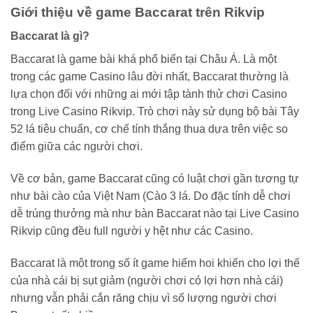
Giới thiệu về game Baccarat trên Rikvip
Baccarat là gì?
Baccarat là game bài khá phổ biến tại Châu Á. Là một
trong các game Casino lâu đời nhất, Baccarat thường là
lựa chọn đối với những ai mới tập tành thử chơi Casino
trong Live Casino Rikvip. Trò chơi này sử dụng bộ bài Tây
52 lá tiêu chuẩn, cơ chế tính thắng thua dựa trên việc so
điểm giữa các người chơi.
Về cơ bản, game Baccarat cũng có luật chơi gần tương tự
như bài cào của Việt Nam (Cào 3 lá. Do đặc tính dễ chơi
dễ trúng thưởng mà như bàn Baccarat nào tại Live Casino
Rikvip cũng đều full người y hệt như các Casino.
Baccarat là một trong số ít game hiếm hoi khiến cho lợi thế
của nhà cái bị sụt giảm (người chơi có lợi hơn nhà cái)
nhưng vẫn phải cắn răng chịu vì số lượng người chơi