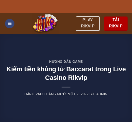
Bỏ
qua
nội
TẢI
PLAY
dung
RIKVIP
RIKVIP
HƯỚNG DẪN GAME
Kiếm tiền khủng từ Baccarat trong Live
Casino Rikvip
ĐĂNG VÀO
THÁNG MƯỜI MỘT 2, 2022
BỞI
ADMIN