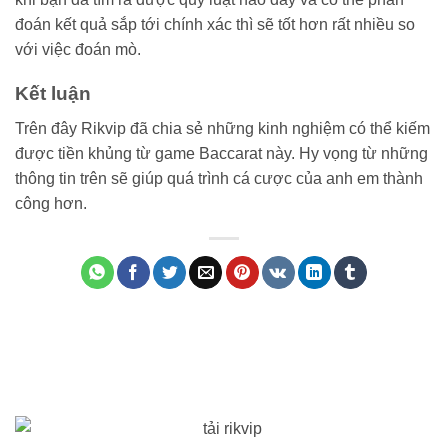
đoán kết quả sắp tới chính xác thì sẽ tốt hơn rất nhiều so
với việc đoán mò.
Kết luận
Trên đây Rikvip đã chia sẻ những kinh nghiệm có thể kiếm
được tiền khủng từ game Baccarat này. Hy vọng từ những
thông tin trên sẽ giúp quá trình cá cược của anh em thành
công hơn.