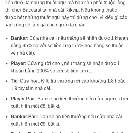
Bên dưới là những thuật ngữ mà bạn cần phải thuộc lòng
khi chơi Baccarat tại nhà cái Rikvip. Nếu không thuộc
được hết những thuật ngữ này thì đừng chơi vì kiểu gì các
bạn cũng sẽ làm gà cho người ta chăn.
Banker
: Cửa nhà cái, nếu thắng sẽ nhận được 1 khoản
bằng 95% so với số tiền cược (5% hoa hồng sẽ thuộc
về nhà cái).
Player
: Cửa người chơi, nếu thắng sẽ nhận được 1
khoản bằng 100% so với số tiền cược.
Tie
: Cửa hòa, tỷ lệ trả thưởng rơi vào khoảng 1:8 hoặc
1:9 tùy tâm nhà cái.
Player Pair
: Bạn sẽ ăn tiền thưởng nếu cửa người chơi
xuất hiện một đôi bất kì.
Banker Pair
: Bạn sẽ ăn tiền thưởng nếu cửa nhà cái
xuất hiện một đôi bất kì.