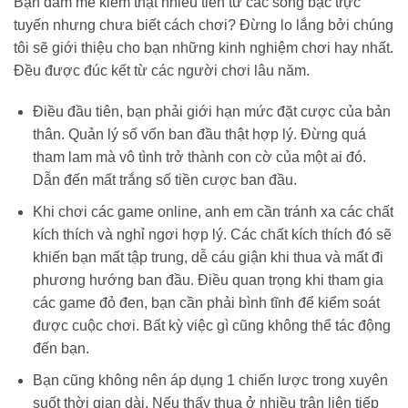
Bạn đam mê kiếm thật nhiều tiền từ các sòng bạc trực
tuyến nhưng chưa biết cách chơi? Đừng lo lắng bởi chúng
tôi sẽ giới thiệu cho bạn những kinh nghiệm chơi hay nhất.
Đều được đúc kết từ các người chơi lâu năm.
Điều đầu tiên, bạn phải giới hạn mức đặt cược của bản
thân. Quản lý số vốn ban đầu thật hợp lý. Đừng quá
tham lam mà vô tình trở thành con cờ của một ai đó.
Dẫn đến mất trắng số tiền cược ban đầu.
Khi chơi các game online, anh em cần tránh xa các chất
kích thích và nghỉ ngơi hợp lý. Các chất kích thích đó sẽ
khiến bạn mất tập trung, dễ cáu giận khi thua và mất đi
phương hướng ban đầu. Điều quan trọng khi tham gia
các game đỏ đen, bạn cần phải bình tĩnh để kiểm soát
được cuộc chơi. Bất kỳ việc gì cũng không thể tác động
đến bạn.
Bạn cũng không nên áp dụng 1 chiến lược trong xuyên
suốt thời gian dài. Nếu thấy thua ở nhiều trận liên tiếp