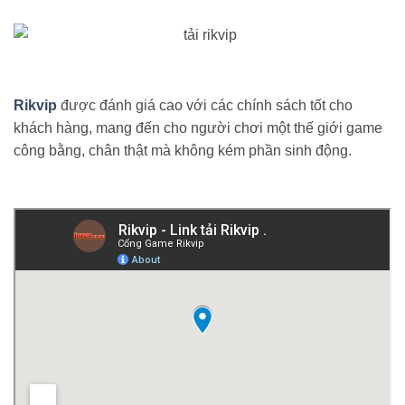
Rikvip
được đánh giá cao với các chính sách tốt cho
khách hàng, mang đến cho người chơi một thế giới game
công bằng, chân thật mà không kém phần sinh động.