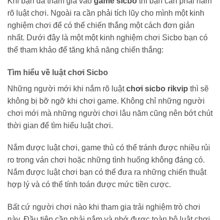
Khi bạn đã tham gia vào
game sicbo
thì bạn cần phải nắm
rõ luật chơi. Ngoài ra cần phải tích lũy cho mình một kinh
nghiệm chơi để có thể chiến thắng một cách đơn giản
nhất. Dưới đây là một một kinh nghiệm chơi Sicbo bạn có
thể tham khảo để tăng khả năng chiến thắng:
Tìm hiểu về luật chơi Sicbo
Những người mới khi nắm rõ luật
chơi sicbo rikvip
thì sẽ
không bị bỡ ngỡ khi chơi game. Không chỉ những người
chơi mới mà những người chơi lâu năm cũng nên bớt chút
thời gian để tìm hiểu luật chơi.
Nắm được luật chơi, game thủ có thể tránh được nhiều rủi
ro trong ván chơi hoặc những tình huống không đáng có.
Nắm được luật chơi bạn có thể đưa ra những chiến thuật
hợp lý và có thể tính toán được mức tiền cược.
Bất cứ người chơi nào khi tham gia trải nghiệm trò chơi
này. Đầu tiên cần phải nắm và nhớ được toàn bộ luật chơi