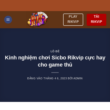
Bỏ
qua
nội
TẢI
PLAY
dung
RIKVIP
RIKVIP
LÔ ĐỀ
Kinh nghiệm chơi Sicbo Rikvip cực hay
cho game thủ
ĐĂNG VÀO
THÁNG 4 6, 2023
BỞI
ADMIN