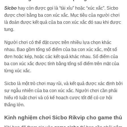
Sicbo
hay còn được gọi là “tài xỉu” hoặc “xúc xắc”. Sicbo
được chơi bằng ba con xúc xắc. Mục tiêu của người chơi
là đoán được kết quả của ba con xúc xắc đó sau khi được
tung.
Người chơi có thể đặt cược trên nhiều lựa chọn khác
nhau. Bao gồm tổng số điểm của ba con xúc xắc, một số
đơn hoặc kép, hoặc các kết quả khác nhau. Số điểm của
ba con xúc xắc được tính bằng tổng số điểm trên mặt của
từng xúc xắc.
Sicbo là một trò chơi may rủi, và kết quả được xác định bởi
sự ngẫu nhiên của ba con xúc xắc. Người chơi cần phải
hiểu rõ luật chơi và có kế hoạch cược tốt để có cơ hội
thắng lớn.
Kinh nghiệm chơi Sicbo Rikvip cho game thủ