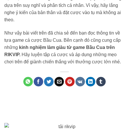
dựa trên suy nghĩ và phân tích cá nhân. Vì vậy, hãy lắng
nghe ý kiến của bản thân và đặt cược vào tụ mà không ai
theo.
Như vậy bài viết trên đã chia sẻ đến bạn đọc thông tin về
tựa game cá cược Bầu Cua. Bên cạnh đó cũng cung cấp
những
kinh nghiệm làm giàu từ game Bầu Cua trên
RIKVIP.
Hãy luyện tập cá cược và áp dụng những mẹo
chơi trên để giành chiến thắng với thưởng cược lớn nhé.