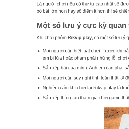
Là người chơi nếu có thứ tự cao nhất sẽ đư
bộ bài lớn hơn hay số điểm ít hơn thì sẽ chiế
Một số lưu ý cực kỳ quan 
Khi chơi phỏm
Rikvip play
, có một số lưu ý
Mọi người cần biết luật chơi: Trước khi bắ
em bị lừa hoặc phạm phải những lỗi chơi 
Sắp xếp bài của mình: Anh em cần phải sắp
Mọi người cần suy nghĩ tính toán thật kỹ 
Nghiêm cấm khi chơi tại Rikvip play là khô
Sắp xếp thời gian tham gia chơi game thậ