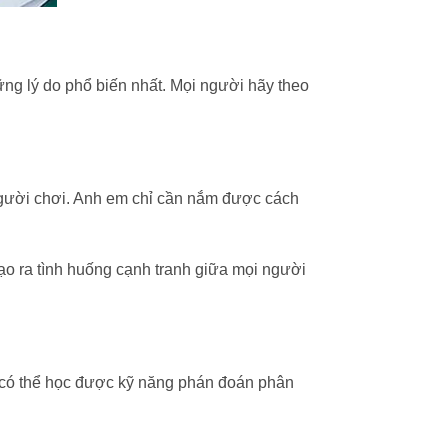
ững lý do phổ biến nhất. Mọi người hãy theo
người chơi. Anh em chỉ cần nắm được cách
tạo ra tình huống cạnh tranh giữa mọi người
ạn có thể học được kỹ năng phán đoán phân