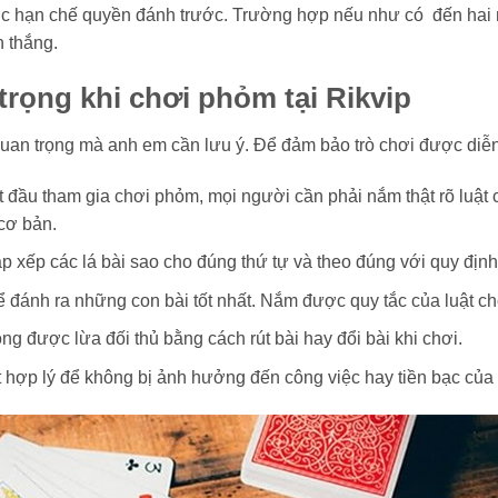
ợc hạn chế quyền đánh trước. Trường hợp nếu như có đến hai n
n thắng.
trọng khi chơi phỏm tại Rikvip
 quan trọng mà anh em cần lưu ý. Để đảm bảo trò chơi được diễn
t đầu tham gia chơi phỏm, mọi người cần phải nắm thật rõ luật c
cơ bản.
 xếp các lá bài sao cho đúng thứ tự và theo đúng với quy định 
để đánh ra những con bài tốt nhất. Nắm được quy tắc của luật c
ng được lừa đối thủ bằng cách rút bài hay đổi bài khi chơi.
t hợp lý để không bị ảnh hưởng đến công việc hay tiền bạc của