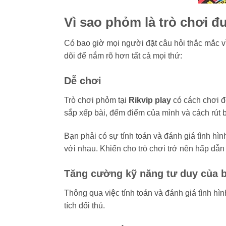
Vì sao phỏm là trò chơi đư
Có bao giờ mọi người đặt câu hỏi thắc mắc vì
dõi để nắm rõ hơn tất cả mọi thứ:
Dễ chơi
Trò chơi phỏm tại
Rikvip play
có cách chơi đ
sắp xếp bài, đếm điểm của mình và cách rút b
Bạn phải có sự tính toán và đánh giá tình hìn
với nhau. Khiến cho trò chơi trở nên hấp dẫn 
Tăng cường kỹ năng tư duy của 
Thông qua việc tính toán và đánh giá tình hì
tích đối thủ.