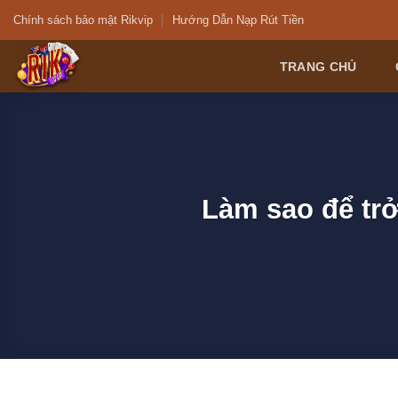
Bỏ
Chính sách bảo mật Rikvip
Hướng Dẫn Nạp Rút Tiền
qua
nội
TRANG CHỦ
dung
Làm sao để trở