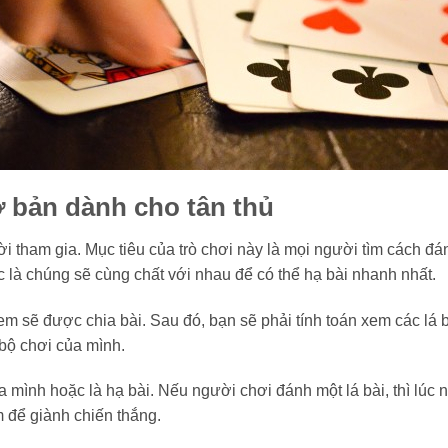
 bản dành cho tân thủ
tham gia. Mục tiêu của trò chơi này là mọi người tìm cách đá
oặc là chúng sẽ cùng chất với nhau để có thể hạ bài nhanh nhất.
em sẽ được chia bài. Sau đó, bạn sẽ phải tính toán xem các lá 
 bộ chơi của mình.
a mình hoặc là hạ bài. Nếu người chơi đánh một lá bài, thì lúc 
 để giành chiến thắng.