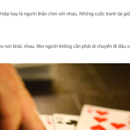
ệp hay là người thân chơi với nhau. Những cuộc tranh tài giữ
u nơi khác nhau. Mọi người không cần phải di chuyển đi đâu xa.