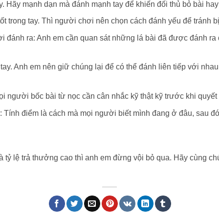
ay. Hãy mạnh dạn mà đánh mạnh tay để khiến đối thủ bỏ bài hay 
t trong tay. Thì người chơi nên chọn cách đánh yếu để tránh b
 đánh ra: Anh em cần quan sát những lá bài đã được đánh ra đ
n tay. Anh em nên giữ chúng lại để có thể đánh liên tiếp với nh
.
ọi người bốc bài từ nọc cần cân nhắc kỹ thật kỹ trước khi quyết 
: Tính điểm là cách mà mọi người biết mình đang ở đâu, sau đ
à tỷ lệ trả thưởng cao thì anh em đừng vội bỏ qua. Hãy cùng ch