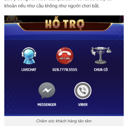
khoản nếu như cầu không như người chơi bắt.
Chăm sóc khách hàng tận tâm