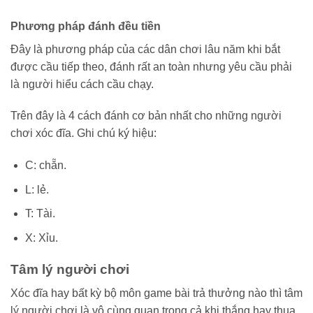
Phương pháp đánh đều tiền
Đây là phương pháp của các dân chơi lâu năm khi bắt
được cầu tiếp theo, đánh rất an toàn nhưng yêu cầu phải
là người hiểu cách cầu chạy.
Trên đây là 4 cách đánh cơ bản nhất cho những người
chơi xóc đĩa. Ghi chú ký hiệu:
C: chẵn.
L: lẻ.
T: Tài.
X: Xỉu.
Tâm lý người chơi
Xóc đĩa hay bất kỳ bộ môn game bài trả thưởng nào thì tâm
lý người chơi là vô cùng quan trọng cả khi thắng hay thua.