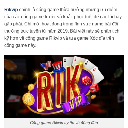
Rikvip
chính là cổng game thừa hưởng những ưu điểm
của các cổng game trước và khắc phục triệt để các lỗi hay
gặp phải. Chỉ mới hoạt động trong lĩnh vực game bài đổi
thưởng trực tuyến từ năm 2019. Bài viết này sẽ phân tích
kỹ hơn về cổng game Rikvip và tựa game Xóc dĩa trên
cổng game này.
Cổng game Rikvip uy tín và đông đảo