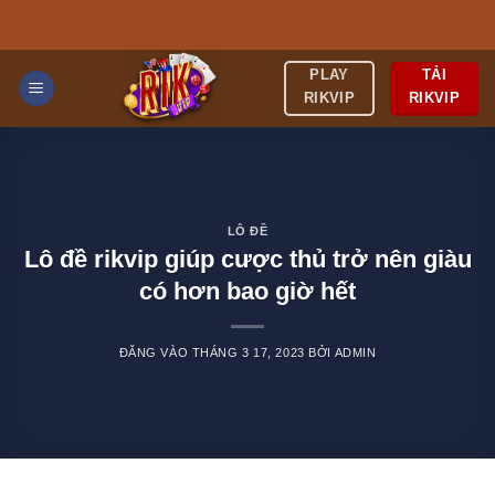
Bỏ
qua
nội
TẢI
PLAY
dung
RIKVIP
RIKVIP
LÔ ĐỀ
Lô đề rikvip giúp cược thủ trở nên giàu
có hơn bao giờ hết
ĐĂNG VÀO
THÁNG 3 17, 2023
BỞI
ADMIN