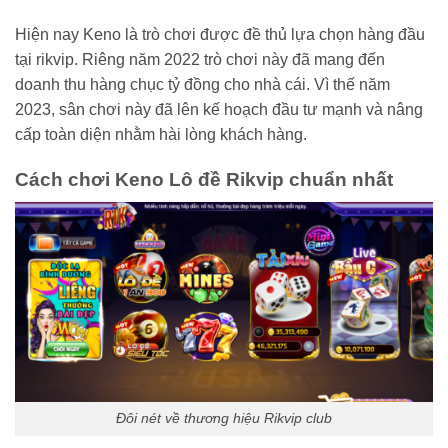
Hiện nay Keno là trò chơi được đề thủ lựa chọn hàng đầu
tại rikvip. Riêng năm 2022 trò chơi này đã mang đến
doanh thu hàng chục tỷ đồng cho nhà cái. Vì thế năm
2023, sân chơi này đã lên kế hoạch đầu tư mạnh và nâng
cấp toàn diện nhằm hài lòng khách hàng.
Cách chơi Keno Lô đề Rikvip chuẩn nhất
Đôi nét về thương hiệu Rikvip club