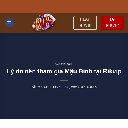
Bỏ
qua
nội
TẢI
PLAY
dung
RIKVIP
RIKVIP
GAME BÀI
Lý do nên tham gia Mậu Binh tại Rikvip
ĐĂNG VÀO
THÁNG 3 20, 2023
BỞI
ADMIN