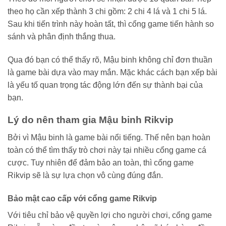
theo họ cần xếp thành 3 chi gồm: 2 chi 4 lá và 1 chi 5 lá.
Sau khi tiến trình này hoàn tất, thì cổng game tiến hành so
sánh và phân định thắng thua.
Qua đó bạn có thể thấy rõ, Mậu binh không chỉ đơn thuần
là game bài dựa vào may mắn. Mặc khác cách bạn xếp bài
là yếu tố quan trọng tác động lớn đến sự thành bại của
bạn.
Lý do nên tham gia Mậu binh Rikvip
Bởi vì Mậu binh là game bài nổi tiếng. Thế nên bạn hoàn
toàn có thể tìm thấy trò chơi này tại nhiều cổng game cá
cược. Tuy nhiên để đảm bảo an toàn, thì cổng game
Rikvip
sẽ là sự lựa chọn vô cùng đúng đắn.
Bảo mật cao cấp với cổng game
Rikvip
Với tiêu chỉ bảo vệ quyền lợi cho người chơi, cổng game