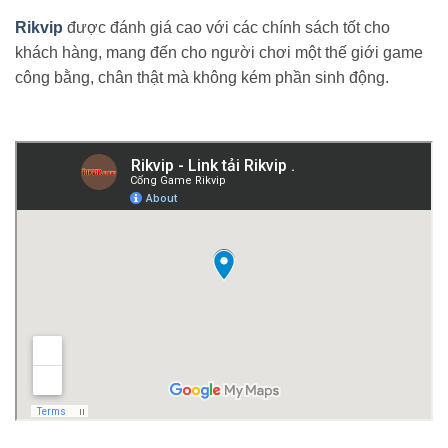
Rikvip
được đánh giá cao với các chính sách tốt cho
khách hàng, mang đến cho người chơi một thế giới game
công bằng, chân thật mà không kém phần sinh động.