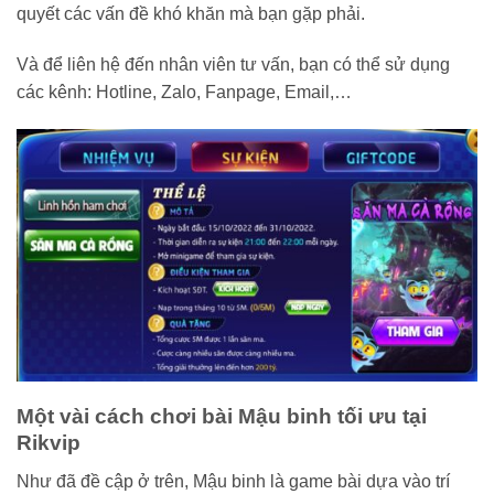
quyết các vấn đề khó khăn mà bạn gặp phải.
Và để liên hệ đến nhân viên tư vấn, bạn có thể sử dụng
các kênh: Hotline, Zalo, Fanpage, Email,…
Một vài cách chơi bài Mậu binh tối ưu tại
Rikvip
Như đã đề cập ở trên, Mậu binh là game bài dựa vào trí