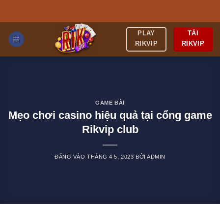
Bỏ
qua
nội
TẢI
PLAY
dung
RIKVIP
RIKVIP
GAME BÀI
Mẹo chơi casino hiệu quả tại cổng game
Rikvip club
ĐĂNG VÀO
THÁNG 4 5, 2023
BỞI
ADMIN