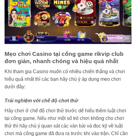
Mẹo chơi Casino tại cổng game rikvip club
đơn giản, nhanh chóng và hiệu quả nhất
Khi tham gia Casino muốn có nhiều chiến thắng và chơi
hiệu quả nhất thì các bạn hãy chú ý áp dụng mẹo chơi
dưới đây:
Trải nghiệm với chế độ chơi thử
Hãy chơi ở chế độ chơi thử trước dể hiểu thêm luật chơi
tại cổng game. Nếu như một số trò chơi không cho chơi
thử thì hãy chú ý quan sát các ván bài và đọc kỹ về luật
chơi mà cổng game đã đưa ra trước khi vào trận. Chỉ cần