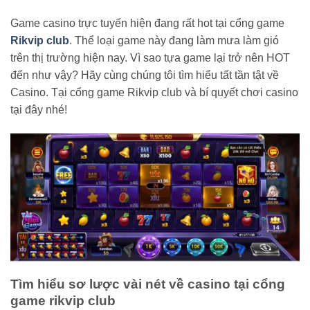
Game casino trực tuyến hiện đang rất hot tại cổng game
Rikvip club
. Thể loại game này đang làm mưa làm gió
trên thị trường hiện nay. Vì sao tựa game lại trở nên HOT
đến như vậy? Hãy cùng chúng tôi tìm hiểu tất tần tật về
Casino. Tại cổng game Rikvip club
và bí quyết chơi casino
tại đây nhé!
Tìm hiểu sơ lược vài nét về casino tại cổng
game rikvip club