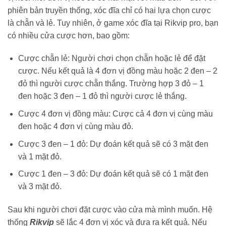
phiên bản truyền thống, xóc đĩa chỉ có hai lựa chọn cược
là chẵn và lẻ. Tuy nhiên, ở game xóc đĩa tại Rikvip pro, bạn
có nhiều cửa cược hơn, bao gồm:
Cược chẵn lẻ: Người chơi chọn chẵn hoặc lẻ để đặt
cược. Nếu kết quả là 4 đơn vị đồng màu hoặc 2 đen – 2
đỏ thì người cược chẵn thắng. Trường hợp 3 đỏ – 1
đen hoặc 3 đen – 1 đỏ thì người cược lẻ thắng.
Cược 4 đơn vị đồng màu: Cược cả 4 đơn vị cùng màu
đen hoặc 4 đơn vị cùng màu đỏ.
Cược 3 đen – 1 đỏ: Dự đoán kết quả sẽ có 3 mặt đen
và 1 mặt đỏ.
Cược 1 đen – 3 đỏ: Dự đoán kết quả sẽ có 1 mặt đen
và 3 mặt đỏ.
Sau khi người chơi đặt cược vào cửa mà mình muốn. Hệ
thống
Rikvip
sẽ lắc 4 đơn vị xóc và đưa ra kết quả. Nếu