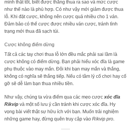
mình thật tốt, biết được thắng thua ra sao và mức cược
như thế nào là phù hợp. Có như vậy mới giảm được thua
lỗ. Khi đặt cược, không nên cược quá nhiều cho 1 ván.
Đảm bảo có thể cược được nhiều ván cược, tránh tình
trạng mới thua đã sạch túi.
Cược không điểm dừng
Tất cả các tay chơi thua lỗ lớn đều mắc phải sai lầm là
cược không có điểm dừng. Bạn phải hiểu xóc đĩa là game
phụ thuộc vào may mắn. Đôi khi bạn may mắn và thắng,
không có nghĩa sẽ thắng tiếp. Nếu có tâm lý cố chơi hay cố
gỡ sẽ dễ làm bạn thua nhiều tiền.
Như vậy, chúng ta vừa điểm qua các mẹo cược
xóc đĩa
Rikvip
và một số lưu ý cần tránh khi cược xóc đĩa. Hy
vọng bài viết thật sự hữu ích với bạn. Muốn trải nghiệm
những game hay, đừng quên truy cập vào
Rikvip pro
.