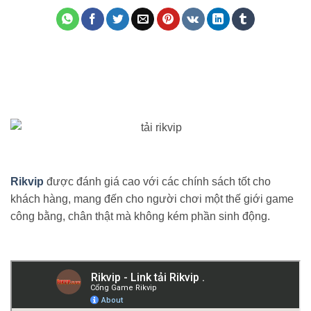
Rikvip
được đánh giá cao với các chính sách tốt cho
khách hàng, mang đến cho người chơi một thế giới game
công bằng, chân thật mà không kém phần sinh động.