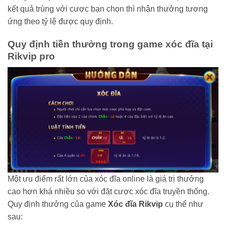
kết quả trùng với cược bạn chọn thì nhận thưởng tương
ứng theo tỷ lệ được quy định.
Quy định tiền thưởng trong game xóc đĩa tại
Rikvip pro
Một ưu điểm rất lớn của xóc đĩa online là giá trị thưởng
cao hơn khá nhiều so với đặt cược xóc đĩa truyền thống.
Quy định thưởng của game
Xóc đĩa Rikvip
cụ thể như
sau: