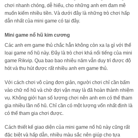
chơi nhanh chóng, dễ hiểu, cho những anh em đam mê
muốn kiếm nhiều tiền. Và dưới đây là những trò chơi hấp
dẫn nhất của mini game có tại đây.
Mini game nổ hũ kim cương
Các anh em game thủ chắc hẳn không còn xa lạ gì với thể
loại game nổ hũ này. Đây là trò chơi khá nổi tiếng của mini
game Rikvip. Qua bao bao nhiêu năm vẫn duy trì được độ
hót và thu hút được rất nhiều anh em game thủ.
Với cách chơi vô cùng đơn giản, người chơi chỉ cần bấm
vào chữ nổ hũ và chờ đợi vận may là đã hoàn thành nhiệm
vụ. Không giới hạn số lượng chơi nên anh em có thể tham
gia nhiều lần nổ hũ. Chỉ cần có một lượng vốn nhất định là
có thể tham gia chơi được.
Cách thiết kế giao diện của mini game nổ hũ này cũng rất
đặc biệt và hấp dẫn, nhiều màu sắc nên giúp cho tựa