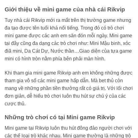
Giới thiệu về mini game của nhà cái Rikvip
Tuy nhà cái Rikvip mới ra mắt trên thị trường game nhưng
đa tạo được tên tuổi khá nổi tiếng. Trong đó có trò chơi
mini game được các anh em săn đón mỗi ngày. Mini game
tại đây cũng đa dạng các trò chơi như: Mini Mậu binh, xóc
điã mini, Da Cát Dự, Nước thần…Giao diện của tựa game
mini có hình tròn nằm phía bên phải màn hình.
Khi tham gia mini game Rikvip anh em không những được
tham gia vô số các mini game hấp dẫn. Mà bet thủ còn
mang về những phần tiền thưởng rất có giá trị. Với lối chơi
đơn giản, dễ hiểu trò chơi luôn thu hút sự chú ý của các
cược thủ.
Những trò chơi có tại Mini game Rikvip
Mini game tại Rikvip luôn thu hút đông đảo người chơi với
các thể loại trò khác nhau. Mini game thường là những trò