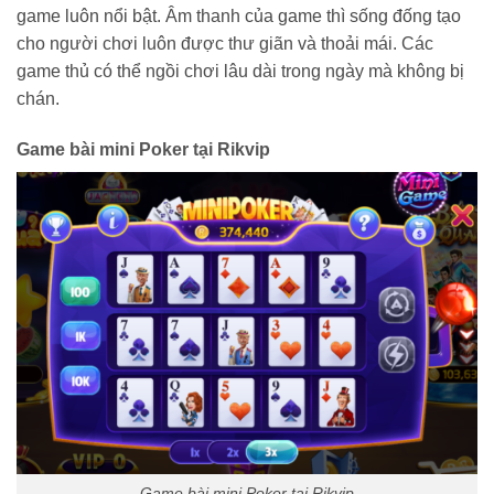
game luôn nổi bật. Âm thanh của game thì sống đống tạo
cho người chơi luôn được thư giãn và thoải mái. Các
game thủ có thể ngồi chơi lâu dài trong ngày mà không bị
chán.
Game bài mini Poker tại Rikvip
Game bài mini Poker tại Rikvip