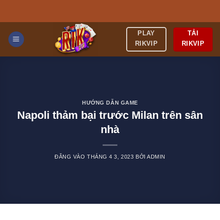
Bỏ
qua
nội
TẢI
PLAY
dung
RIKVIP
RIKVIP
HƯỚNG DẪN GAME
Napoli thảm bại trước Milan trên sân
nhà
ĐĂNG VÀO
THÁNG 4 3, 2023
BỞI
ADMIN