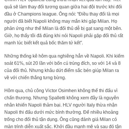
quả sẽ làm thay đổi tương quan giữa hai đội trước khi đối
đầu ở Champions league. Ông nói: “Điều thay đổi là mọi
người đã biết Napoli không may mắn khi gặp Milan. Họ
phản ứng như thể Milan là đối thủ dễ bị gạt sang một bên.
Giờ, họ thấy tôi đã đúng khi nói Napoli phải gặp đối thủ rất
mạnh lúc biết kết quả bốc thăm tứ kết”.
Những thống kê hôm qua nghiêng hẳn về Napoli. Khi kiểm
soát 61%, sút 20 lần với bốn cú trúng đích, so với 14 và 8
của đối thủ. Nhưng khâu dứt điểm sắc bén giúp Milan ra
về với chiến thắng tưng bừng.
Hôm qua, chủ công Victor Osimhen không thể thi đấu vì
chấn thương. Nhưng Spalletti không xem đây là nguyên
nhân khiến Napoli thảm bại. HLV người Italy thừa nhận
Napoli thi đấu dưới mức bình thường. Để nhiều khoảng
trống cho đối thủ tận dụng. Ông cũng đánh giá Milan có
màn trình diễn xuất sắc. Khởi đầu mạnh mẽ và sau đó tận