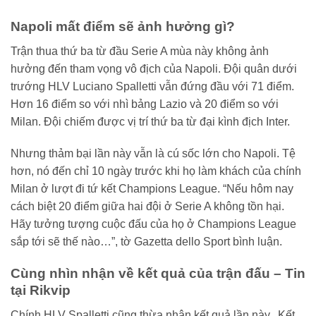
Napoli mất điểm sẽ ảnh hưởng gì?
Trận thua thứ ba từ đầu Serie A mùa này không ảnh
hưởng đến tham vọng vô địch của Napoli. Đội quân dưới
trướng HLV Luciano Spalletti vẫn đứng đầu với 71 điểm.
Hơn 16 điểm so với nhì bảng Lazio và 20 điểm so với
Milan. Đội chiếm được vị trí thứ ba từ đại kình địch Inter.
Nhưng thảm bại lần này vẫn là cú sốc lớn cho Napoli. Tệ
hơn, nó đến chỉ 10 ngày trước khi họ làm khách của chính
Milan ở lượt đi tứ kết Champions League. “Nếu hôm nay
cách biệt 20 điểm giữa hai đội ở Serie A không tồn hại.
Hãy tưởng tượng cuộc đấu của họ ở Champions League
sắp tới sẽ thế nào…”, tờ Gazetta dello Sport bình luận.
Cùng nhìn nhận về kết quả của trận đấu – Tin
tại Rikvip
Chính HLV Spalletti cũng thừa nhận kết quả lần này. Kết