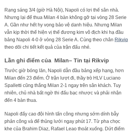
Rạng sáng 3/4 (giờ Hà Nội), Napoli có lợi thế sân nhà.
Nhưng lại để thua Milan 4 bàn không gỡ tại vòng 28 Serie
A. Gần như hết hy vọng bảo vệ danh hiệu. Nhưng Milan
vẫn kịp thời thể hiện vị thế đương kim vô địch khi hạ đầu
bảng Napoli 4-0 ở vòng 28 Serie A. Cùng theo chân
Rikvip
theo dõi chi tiết kết quả của trận đấu nhé.
Lần ghi điểm của Milan– Tin tại Rikvip
Trước giờ bóng lăn, Napoli dẫn đầu bảng xếp hạng, hơn
Milan đến 23 điểm. Ở trận lượt đi, thầy trò HLV Luciano
Spalletti cũng thắng Milan 2-1 ngay trên sân khách. Tuy
nhiên, chủ nhà bất ngờ thi đấu bạc nhược và phải nhận
đến 4 bàn thua.
Napoli đẩy cao đội hình tấn công nhưng sớm dính bẫy
phản công và để thủng lưới ngay phút 17. Từ pha chọc
khe của Brahim Diaz, Rafael Leao thoát xuống. Dứt điểm