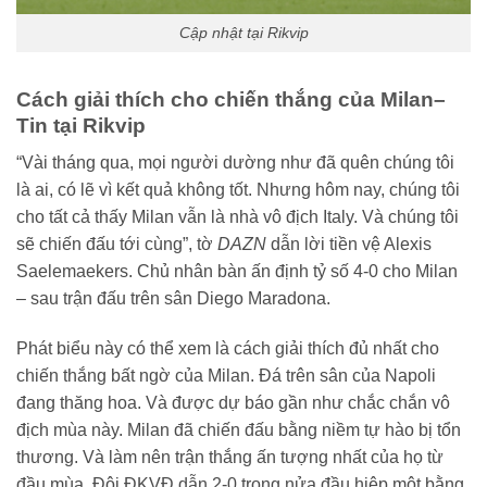
Cập nhật tại Rikvip
Cách giải thích cho chiến thắng của Milan–
Tin tại Rikvip
“Vài tháng qua, mọi người dường như đã quên chúng tôi
là ai, có lẽ vì kết quả không tốt. Nhưng hôm nay, chúng tôi
cho tất cả thấy Milan vẫn là nhà vô địch Italy. Và chúng tôi
sẽ chiến đấu tới cùng”, tờ
DAZN
dẫn lời tiền vệ Alexis
Saelemaekers. Chủ nhân bàn ấn định tỷ số 4-0 cho Milan
– sau trận đấu trên sân Diego Maradona.
Phát biểu này có thể xem là cách giải thích đủ nhất cho
chiến thắng bất ngờ của Milan. Đá trên sân của Napoli
đang thăng hoa. Và được dự báo gần như chắc chắn vô
địch mùa này. Milan đã chiến đấu bằng niềm tự hào bị tổn
thương. Và làm nên trận thắng ấn tượng nhất của họ từ
đầu mùa. Đội ĐKVĐ dẫn 2-0 trong nửa đầu hiệp một bằng