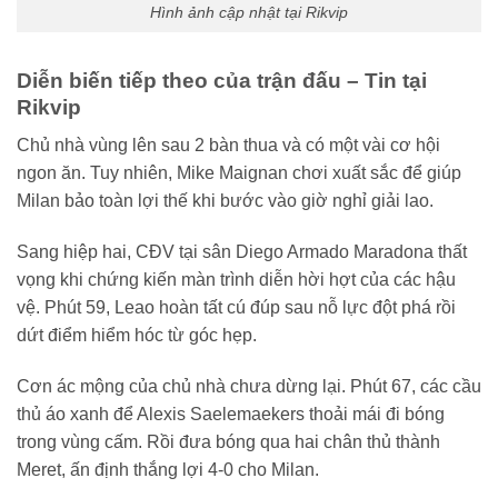
Hình ảnh cập nhật tại Rikvip
Diễn biến tiếp theo của trận đấu – Tin tại
Rikvip
Chủ nhà vùng lên sau 2 bàn thua và có một vài cơ hội
ngon ăn. Tuy nhiên, Mike Maignan chơi xuất sắc để giúp
Milan bảo toàn lợi thế khi bước vào giờ nghỉ giải lao.
Sang hiệp hai, CĐV tại sân Diego Armado Maradona thất
vọng khi chứng kiến màn trình diễn hời hợt của các hậu
vệ. Phút 59, Leao hoàn tất cú đúp sau nỗ lực đột phá rồi
dứt điểm hiểm hóc từ góc hẹp.
Cơn ác mộng của chủ nhà chưa dừng lại. Phút 67, các cầu
thủ áo xanh để Alexis Saelemaekers thoải mái đi bóng
trong vùng cấm. Rồi đưa bóng qua hai chân thủ thành
Meret, ấn định thắng lợi 4-0 cho Milan.