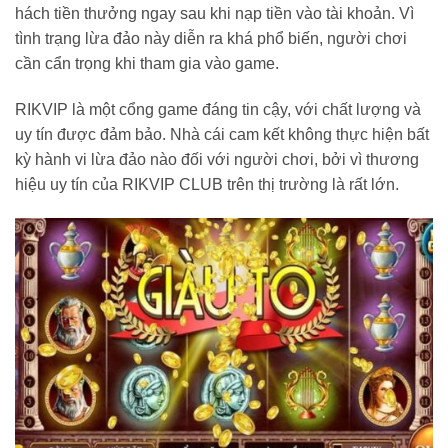
hách tiền thưởng ngay sau khi nạp tiền vào tài khoản. Vì
tình trạng lừa đảo này diễn ra khá phổ biến, người chơi
cần cẩn trọng khi tham gia vào game.
RIKVIP là một cổng game đáng tin cậy, với chất lượng và
uy tín được đảm bảo. Nhà cái cam kết không thực hiện bất
kỳ hành vi lừa đảo nào đối với người chơi, bởi vì thương
hiệu uy tín của RIKVIP CLUB trên thị trường là rất lớn.