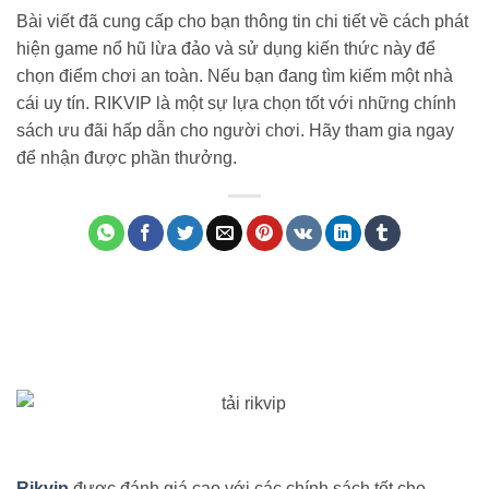
Bài viết đã cung cấp cho bạn thông tin chi tiết về cách phát
hiện game nổ hũ lừa đảo và sử dụng kiến thức này để
chọn điểm chơi an toàn. Nếu bạn đang tìm kiếm một nhà
cái uy tín. RIKVIP là một sự lựa chọn tốt với những chính
sách ưu đãi hấp dẫn cho người chơi. Hãy tham gia ngay
để nhận được phần thưởng.
Rikvip
được đánh giá cao với các chính sách tốt cho