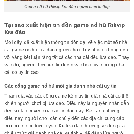
Game nổ hũ Rikvip lừa đảo người chơi không
Tại sao xuất hiện tin đồn game nổ hũ Rikvip
lừa đảo
Mới đây, đã xuất hiện thông tin đồn đại về việc một số nhà
cái game nổ hũ lừa đảo người chơi. Tuy nhiên, không nên
vội vàng kết luận rằng tất cả các nhà cái đều lừa đảo. Thay
vào đó, người chơi nên tìm kiếm và chọn lựa những nhà
cái có uy tín cao.
Các cổng game nổ hũ mới giả danh nhà cái uy tín
Tham gia vào các cổng game kém uy tín giả nhà cái có thể
khiến người chơi bị lừa đảo. Điều này là nguyên nhân dẫn
đến sự lan truyền của các tin đồn này. Để tránh những
điều này, người chơi cần chú ý đến các địa chỉ cung cấp
trò chơi nổ hũ trực tuyến. Kẻ lừa đảo thường sử dụng các
chiêu thức giả danh nhà cái và tinh vi để đánh lừa người