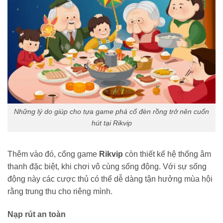
Những lý do giúp cho tựa game phá cổ đèn rồng trở nên cuốn
hút tại Rikvip
Thêm vào đó, cổng game
R
ikvip
còn thiết kế hệ thống âm
thanh đặc biệt, khi chơi vô cùng sống động. Với sự sống
động này các cược thủ có thể dễ dàng tận hưởng mùa hội
rằng trung thu cho riêng mình.
Nạp rút an toàn