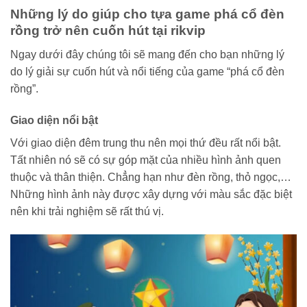
Những lý do giúp cho tựa game phá cổ đèn
rồng trở nên cuốn hút tại rikvip
Ngay dưới đây chúng tôi sẽ mang đến cho bạn những lý
do lý giải sự cuốn hút và nổi tiếng của game “phá cổ đèn
rồng”.
Giao diện nổi bật
Với giao diện đêm trung thu nên mọi thứ đều rất nổi bật.
Tất nhiên nó sẽ có sự góp mặt của nhiều hình ảnh quen
thuộc và thân thiện. Chẳng hạn như đèn rồng, thỏ ngọc,…
Những hình ảnh này được xây dựng với màu sắc đặc biệt
nên khi trải nghiệm sẽ rất thú vị.