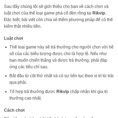
Sau đây chúng tôi sẽ giới thiệu cho bạn về cách chơi và
luật chơi của thể loại game phá cổ đèn rồng tại
R
ikvip
.
Đặc biệt, bài viết còn chia sẻ thêm phương pháp để có thể
kiếm thật nhiều tiền.
Luật chơi
Thể loại game này sẽ trả thưởng cho người chơi với hệ
số của các biểu tượng được cho là hợp lệ. Nếu như
bạn muốn chiến thắng và được trả thưởng, phải đáp
ứng các tiêu chí sau.
Bắt đầu từ cột thứ nhất và có sự liên tục theo vị trí từ trái
qua phải.
Tổ hợp trả thưởng được
R
ikvip
chấp nhận khi gia trị
thưởng cao nhất.
Cách chơi