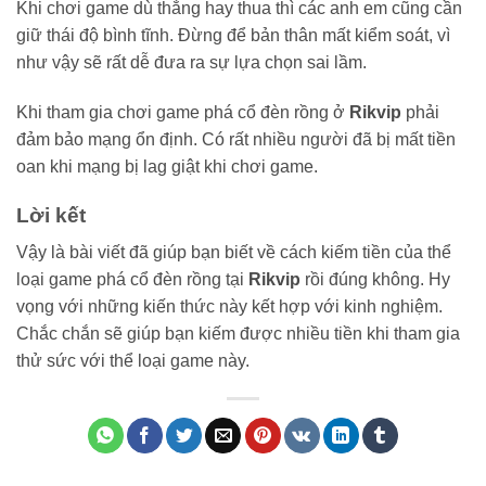
Khi chơi game dù thắng hay thua thì các anh em cũng cần
giữ thái độ bình tĩnh. Đừng để bản thân mất kiểm soát, vì
như vậy sẽ rất dễ đưa ra sự lựa chọn sai lầm.
Khi tham gia chơi game phá cổ đèn rồng ở
Ri
kvip
phải
đảm bảo mạng ổn định. Có rất nhiều người đã bị mất tiền
oan khi mạng bị lag giật khi chơi game.
Lời kết
Vậy là bài viết đã giúp bạn biết về cách kiếm tiền của thể
loại game
phá cổ đèn rồng tại
Rikvip
rồi đúng không. Hy
vọng với những kiến thức này kết hợp với kinh nghiệm.
Chắc chắn sẽ giúp bạn kiếm được nhiều tiền khi tham gia
thử sức với thể loại game này.