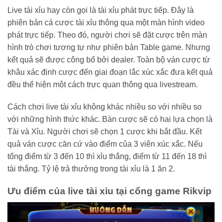
Live tài xỉu hay còn gọi là tài xỉu phát trực tiếp. Đây là
phiên bản cá cược tài xỉu thông qua một màn hình video
phát trực tiếp. Theo đó, người chơi sẽ đặt cược trên màn
hình trò chơi tương tự như phiên bản Table game. Nhưng
kết quả sẽ được công bố bởi dealer. Toàn bộ ván cược từ
khâu xác định cược đến giai đoạn lắc xúc xắc đưa kết quả
đều thể hiện một cách trực quan thông qua livestream.
Cách chơi live tài xỉu không khác nhiều so với nhiều so
với những hình thức khác. Bàn cược sẽ có hai lựa chọn là
Tài và Xỉu. Người chơi sẽ chọn 1 cược khi bắt đầu. Kết
quả ván cược căn cứ vào điểm của 3 viên xúc xắc. Nếu
tổng điểm từ 3 đến 10 thì xỉu thắng, điểm từ 11 đến 18 thì
tài thắng. Tỷ lệ trả thưởng trong tài xỉu là 1 ăn 2.
Ưu điểm của live tài xỉu tại cổng game Rikvip