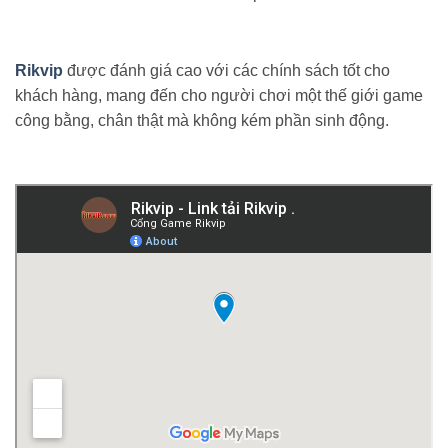
Rikvip
được đánh giá cao với các chính sách tốt cho
khách hàng, mang đến cho người chơi một thế giới game
công bằng, chân thật mà không kém phần sinh động.