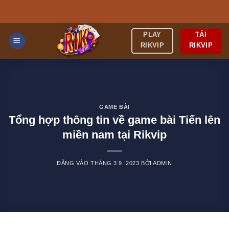
Bỏ
qua
nội
TẢI
PLAY
dung
RIKVIP
RIKVIP
GAME BÀI
Tổng hợp thông tin về game bài Tiến lên
miền nam tại Rikvip
ĐĂNG VÀO
THÁNG 3 9, 2023
BỞI
ADMIN