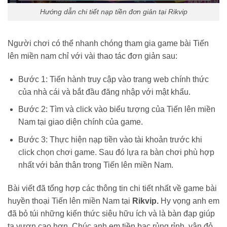
Hướng dẫn chi tiết nạp tiền đơn giản tại Rikvip
Người chơi có thể nhanh chóng tham gia game bài Tiến
lên miền nam chỉ với vài thao tác đơn giản sau:
Bước 1: Tiến hành truy cập vào trang web chính thức
của nhà cái và bắt đầu đăng nhập với mật khẩu.
Bước 2: Tìm và click vào biểu tượng của Tiến lên miền
Nam tại giao diện chính của game.
Bước 3: Thực hiện nạp tiền vào tài khoản trước khi
click chọn chơi game. Sau đó lựa ra bàn chơi phù hợp
nhất với bản thân trong Tiến lên miền Nam.
Bài viết đã tổng hợp các thông tin chi tiết nhất về game bài
huyền thoại Tiến lên miền Nam tại
Rikvip.
Hy vọng anh em
đã bỏ túi những kiến thức siêu hữu ích và là bàn đạp giúp
ta vươn cao hơn. Chúc anh em tiền bạc rủng rỉnh, vận đỏ