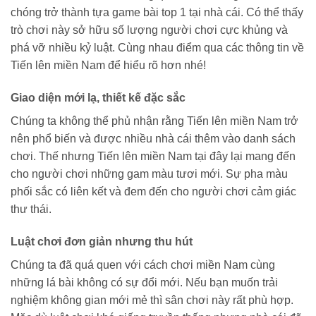
chóng trở thành tựa game bài top 1 tại nhà cái. Có thể thấy
trò chơi này sở hữu số lượng người chơi cực khủng và
phá vỡ nhiều kỷ luật. Cùng nhau điểm qua các thông tin về
Tiến lên miền Nam để hiểu rõ hơn nhé!
Giao diện mới lạ, thiết kế đặc sắc
Chúng ta không thể phủ nhận rằng Tiến lên miền Nam trở
nên phổ biến và được nhiều nhà cái thêm vào danh sách
chơi. Thế nhưng Tiến lên miền Nam tại đây lại mang đến
cho người chơi những gam màu tươi mới. Sự pha màu
phối sắc có liên kết và đem đến cho người chơi cảm giác
thư thái.
Luật chơi đơn giản nhưng thu hút
Chúng ta đã quá quen với cách chơi miền Nam cùng
những lá bài không có sự đổi mới. Nếu bạn muốn trải
nghiệm không gian mới mẻ thì sân chơi này rất phù hợp.