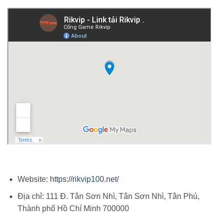
Website:
https://rikvip100.net/
Địa chỉ:
111 Đ. Tân Sơn Nhì, Tân Sơn Nhì, Tân Phú,
Thành phố Hồ Chí Minh 700000