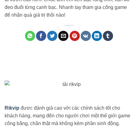
đeo đuổi từng canh bạc. Nhanh tay tham gia cổng game
để nhận quà giá trị thôi nào!
Rikvip
được đánh giá cao với các chính sách tốt cho
khách hàng, mang đến cho người chơi một thế giới game
công bằng, chân thật mà không kém phần sinh động.