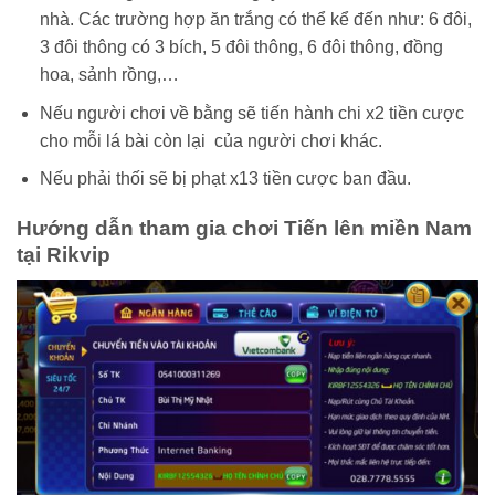
nhà. Các trường hợp ăn trắng có thể kể đến như: 6 đôi,
3 đôi thông có 3 bích, 5 đôi thông, 6 đôi thông, đồng
hoa, sảnh rồng,…
Nếu người chơi về bằng sẽ tiến hành chi x2 tiền cược
cho mỗi lá bài còn lại của người chơi khác.
Nếu phải thối sẽ bị phạt x13 tiền cược ban đầu.
Hướng dẫn tham gia chơi Tiến lên miền Nam
tại Rikvip