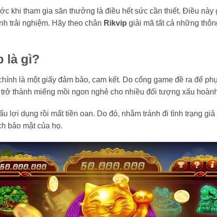
ớc khi tham gia săn thưởng là điều hết sức cần thiết. Điều này
ình trải nghiệm. Hãy theo chân
R
ikvip
giải mã tất cả những thông
 là gì?
hính là một giấy đảm bảo, cam kết. Do cổng game đề ra để phục
Dần trở thành miếng mồi ngon nghẻ cho nhiều đối tượng xấu hoàn
u lợi dụng rồi mất tiền oan. Do đó, nhằm tránh đi tình trạng gi
ch bảo mật của họ.