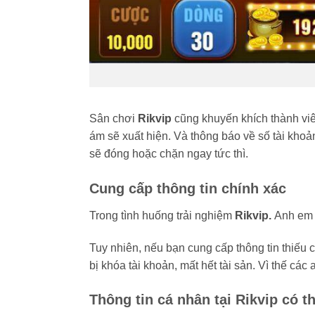
Sân chơi
R
ikvip
cũng khuyến khích thành viê
ám sẽ xuất hiện. Và thông báo về số tài khoả
sẽ đóng hoặc chặn ngay tức thì.
Cung cấp thông tin chính xác
Trong tình huống trải nghiệm
R
ikvip.
Anh em 
Tuy nhiên, nếu bạn cung cấp thông tin thiếu 
bị khóa tài khoản, mất hết tài sản. Vì thế cá
Thông tin cá nhân tại Rikvip có t