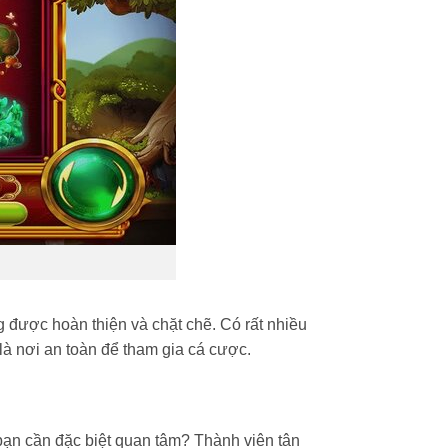
 được hoàn thiện và chặt chẽ. Có rất nhiều
 là nơi an toàn để tham gia cá cược.
bạn cần đặc biệt quan tâm? Thành viên tân