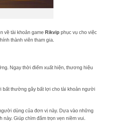
tin về tài khoản game
R
ikvip
phục vụ cho việc
hính thành viên tham gia.
ưỡng. Ngay thời điểm xuất hiện, thương hiệu
 bất thường gây bất lợi cho tài khoản người
 người dùng của đơn vị này. Dựa vào những
h này. Giúp chìm đắm trọn vẹn niềm vui.