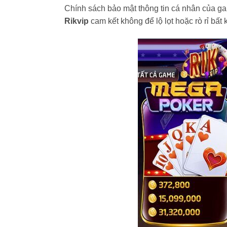
Chính sách bảo mật thông tin cá nhân của ga
R
ikvip
cam kết không để lộ lọt hoặc rò rỉ bất 