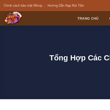
Bỏ
Chính sách bảo mật Rikvip
Hướng Dẫn Nạp Rút Tiền
qua
nội
TRANG CHỦ
dung
Tổng Hợp Các Ch