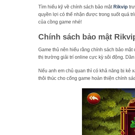
Tìm hiểu kỹ về chính sách bảo mật
Rikvip
trư
quyền lợi có thể nhận được trong suốt quá tr
của cồng game nhé!
Chính sách bảo mật Rikvip
Game thủ nên hiểu rằng chính sách bảo mật c
thị trường giải trí online cực kỳ sôi động. 
Nếu anh em chủ quan thì có khả năng bị kẻ xấ
thôi thúc cho cổng game hoàn thiện chính sá