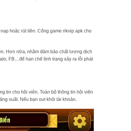
c nạp hoặc rút tiền. Cổng game rikvip apk cho
iên. Hơn nữa, nhằm đảm bảo chất lượng dịch
alo, FB…để hạn chế tình trạng xảy ra lỗi phát
 tin cho hội viên. Toàn bộ thông tin hội viên
ng xuất. Nếu bạn out khỏi tài khoản.