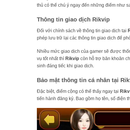
thủ có thể chú ý ngay đến những điểm như s
Thông tin giao dịch Rikvip
Đối với chính sách về thông tin giao dịch tại
phép lưu trữ lại các thông tin giao dịch để p
Nhiều mức giao dịch của gamer sẽ được thốn
vụ tốt nhất thì
R
ikvip
còn hỗ trợ băn khoăn cho
sinh đáng tiếc khi giao dịch.
Bảo mật thông tin cá nhân tại Rik
Đặc biệt, điểm cộng có thể thấy ngay tại
R
ik
tiến hành đăng ký. Bao gồm họ tên, số điện 