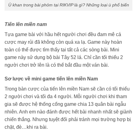
Ù khan trong bài phỏm tại RIKVIP là gì? Những loại ù phổ biến
Tiến lên miền nam
Tựa game bài với hầu hết người chơi đều đam mê cá
cược may rủi đã không còn quá xa lạ. Game này hoàn
toàn có thể được tìm thấy tại tất cả các sòng bài. Mini
game này sử dụng bộ bài Tây 52 lá. Chỉ cần tối thiểu 2
người chơi trở lên là có thể bắt đầu một ván bài.
Sơ lược về mini game tiến lên miền Nam
Trong bàn cược của tiến lên miền Nam sẽ cần có tối thiểu
2 người chơi và tối đa 4 người. Mỗi người chơi khi tham
gia sẽ được hệ thống cổng game chia 13 quân bài ngẫu
nhiên. Anh em nào đánh được hết bài nhanh nhất sẽ giành
chiến thắng. Nhưng tuyệt đối phải tránh mọi trường hợp bị
chặt, đè…khi ra bài.