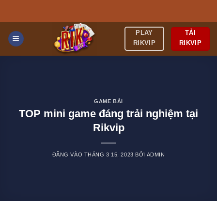
Bỏ
qua
nội
TẢI
PLAY
dung
RIKVIP
RIKVIP
GAME BÀI
TOP mini game đáng trải nghiệm tại
Rikvip
ĐĂNG VÀO
THÁNG 3 15, 2023
BỞI
ADMIN