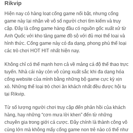
Rikvip
Hiện nay có hàng loạt cổng game nổi bật, nhưng cổng
game này lại nhận về vô số người chơi tìm kiếm và truy
cập. Đây là cổng game hàng đầu có nguồn gốc xuất xử từ
Anh Quốc với kho tàng game đồ sộ với đủ mọi thể loại và
hình thức. Cổng game này có đa dạng, phong phú thể loại
các trò chơi HOT HIT nhất hiện nay.
Không chỉ có thể mạnh hơn cả về mảng cá độ thể thao trực
tuyến. Nhà cái này còn vô cùng xuất sắc khi đa dạng hóa
cổng website của mình bằng những bộ game cực kỳ xịn
xò. Những thể loại trò chơi ăn khách nhất đều được hội tụ
tại Rikvip.
Từ số lượng người chơi truy cập đến phản hồi của khách
hàng, hay những “cơn mưa lời khen” đến từ những
chuyên gia trong giới cá cược. Đây chính là thành công vô
cùng lớn mà không mấy cổng game non trẻ nào có thể như