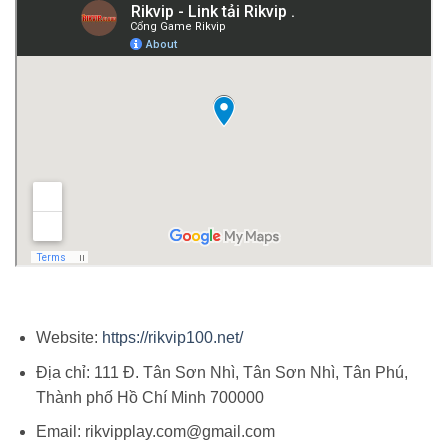
Website:
https://rikvip100.net/
Địa chỉ:
111 Đ. Tân Sơn Nhì, Tân Sơn Nhì, Tân Phú,
Thành phố Hồ Chí Minh 700000
Email:
rikvipplay.com@gmail.com