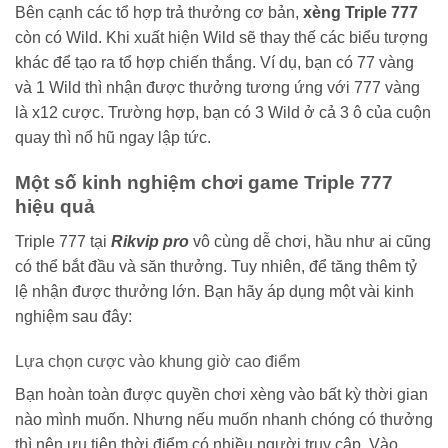
Bên cạnh các tổ hợp trả thưởng cơ bản,
xèng Triple 777
còn có Wild. Khi xuất hiện Wild sẽ thay thế các biểu tượng
khác để tạo ra tổ hợp chiến thắng. Ví dụ, bạn có 77 vàng
và 1 Wild thì nhận được thưởng tương ứng với 777 vàng
là x12 cược. Trường hợp, bạn có 3 Wild ở cả 3 ô của cuộn
quay thì nổ hũ ngay lập tức.
Một số kinh nghiệm chơi game Triple 777
hiệu quả
Triple 777 tại
Rikvip pro
vô cùng dễ chơi, hầu như ai cũng
có thể bắt đầu và săn thưởng. Tuy nhiên, để tăng thêm tỷ
lệ nhận được thưởng lớn. Bạn hãy áp dụng một vài kinh
nghiệm sau đây:
Lựa chọn cược vào khung giờ cao điểm
Bạn hoàn toàn được quyền chơi xèng vào bất kỳ thời gian
nào mình muốn. Nhưng nếu muốn nhanh chóng có thưởng
thì nên ưu tiên thời điểm có nhiều người truy cập. Vào