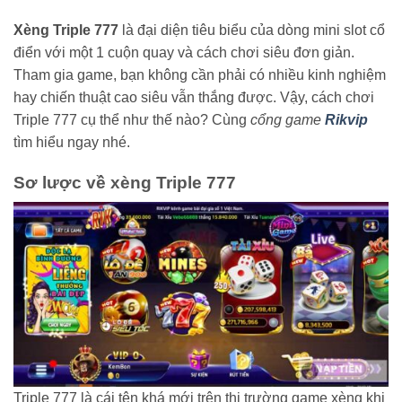
Xèng Triple 777
là đại diện tiêu biểu của dòng mini slot cổ
điển với một 1 cuộn quay và cách chơi siêu đơn giản.
Tham gia game, bạn không cần phải có nhiều kinh nghiệm
hay chiến thuật cao siêu vẫn thắng được. Vậy, cách chơi
Triple 777 cụ thể như thế nào? Cùng
cổng game
Rikvip
tìm hiểu ngay nhé.
Sơ lược về xèng Triple 777
Triple 777 là cái tên khá mới trên thị trường game xèng khi