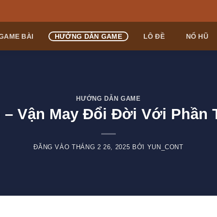
GAME BÀI
HƯỚNG DẪN GAME
LÔ ĐỀ
NỔ HŨ
HƯỚNG DẪN GAME
p – Vận May Đổi Đời Với Phần 
ĐĂNG VÀO
THÁNG 2 26, 2025
BỞI
YUN_CONT