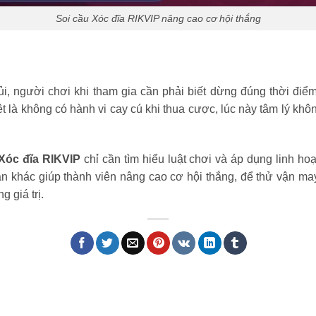
Soi cầu Xóc đĩa RIKVIP nâng cao cơ hội thắng
ủi, người chơi khi tham gia cần phải biết dừng đúng thời điể
iệt là không có hành vi cay cú khi thua cược, lúc này tâm lý kh
Xóc đĩa RIKVIP
chỉ cần tìm hiểu luật chơi và áp dụng linh ho
ẫn khác giúp thành viên nâng cao cơ hội thắng, để thử vận ma
g giá trị.