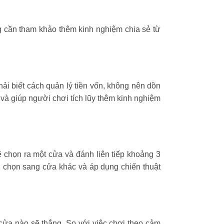
g cần tham khảo thêm kinh nghiệm chia sẻ từ
i biết cách quản lý tiền vốn, không nên dồn
và giúp người chơi tích lũy thêm kinh nghiệm
ẽ chọn ra một cửa và đánh liên tiếp khoảng 3
ại chọn sang cửa khác và áp dụng chiến thuật
 cửa nào sẽ thắng. So với việc chơi theo cảm