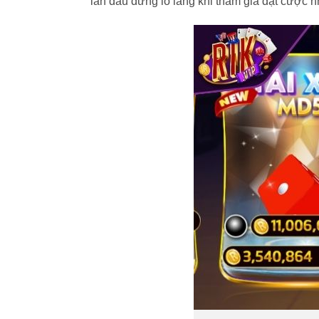
lần đầu đừng lo lắng khi tham gia đặt cược 