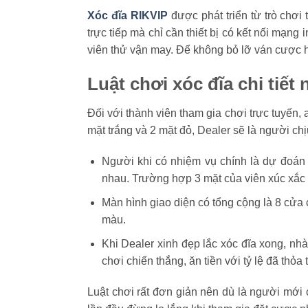
Xóc đĩa
RIKVIP
được phát triển từ trò chơi
trực tiếp mà chỉ cần thiết bị có kết nối mạng
viên thử vận may. Để không bỏ lỡ ván cược h
Luật chơi xóc đĩa chi tiết
Đối với thành viên tham gia chơi trực tuyến, 
mặt trắng và 2 mặt đỏ, Dealer sẽ là người ch
Người khi có nhiệm vụ chính là dự đoán 
nhau. Trường hợp 3 mặt của viên xúc xắc c
Màn hình giao diện có tổng cộng là 8 cửa
màu.
Khi Dealer xinh đẹp lắc xóc đĩa xong, nh
chơi chiến thắng, ăn tiền với tỷ lệ đã thỏa
Luật chơi rất đơn giản nên dù là người mới