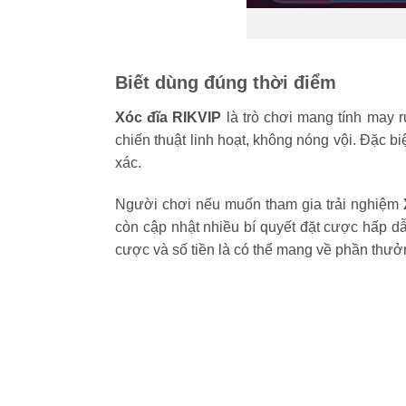
Biết dùng đúng thời điểm
Xóc đĩa RIKVIP
là trò chơi mang tính may r
chiến thuật linh hoạt, không nóng vội. Đặc b
xác.
Người chơi nếu muốn tham gia trải nghiệm
còn cập nhật nhiều bí quyết đặt cược hấp d
cược và số tiền là có thể mang về phần thưởn